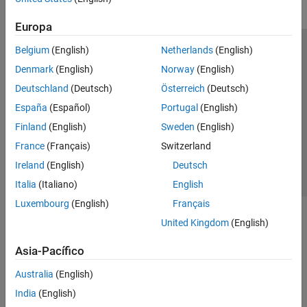
Europa
Belgium
(English)
Netherlands
(English)
Centro de confianza
Marcas comerciales
Denmark
(English)
Norway
(English)
Política de privacidad
Antipiratería
Estado de las aplicaciones
Deutschland
(Deutsch)
Österreich
(Deutsch)
Información de contacto
España
(Español)
Portugal
(English)
© 1994-2026 The MathWorks, Inc.
Finland
(English)
Sweden
(English)
France
(Français)
Switzerland
Seleccione un país/id
América Latina
Ireland
(English)
Deutsch
Italia
(Italiano)
English
Luxembourg
(English)
Français
United Kingdom
(English)
Asia-Pacífico
Australia
(English)
India
(English)