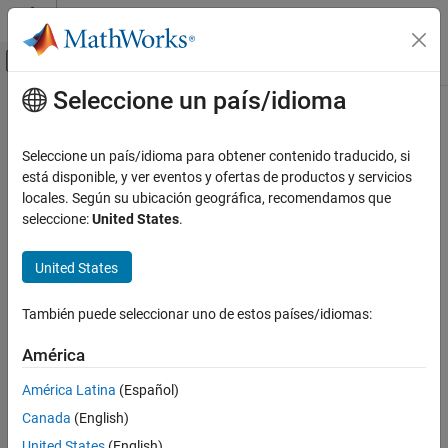
Saltar al contenido
Centro de ayuda de MATLAB
Mostrar/ocultar menú de navegación
Seleccione un país/idioma
Contenido principal
Inicio de Documentación
Code Generation
Seleccione un país/idioma para obtener contenido traducido, si
FPGA, ASIC, and SoC Development
está disponible, y ver eventos y ofertas de productos y servicios
locales. Según su ubicación geográfica, recomendamos que
How useful was this information?
seleccione:
United States
.
United States
También puede seleccionar uno de estos países/idiomas:
América
América Latina
(Español)
Canada
(English)
United States
(English)