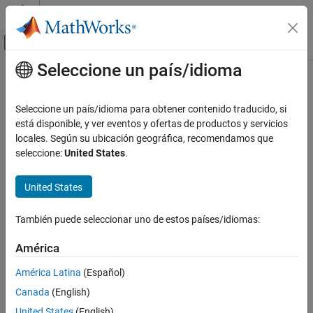
Saltar al contenido
Centro de ayuda de MATLAB
Mostrar/ocultar menú de navegación
Seleccione un país/idioma
Contenido principal
Inicio de Documentación
Code Generation
Seleccione un país/idioma para obtener contenido traducido, si
FPGA, ASIC, and SoC Development
está disponible, y ver eventos y ofertas de productos y servicios
locales. Según su ubicación geográfica, recomendamos que
How useful was this information?
seleccione:
United States
.
United States
También puede seleccionar uno de estos países/idiomas:
América
América Latina
(Español)
Canada
(English)
United States
(English)