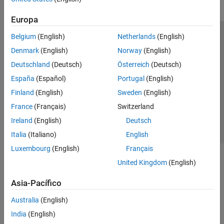
Europa
Belgium
(English)
Netherlands
(English)
Centro de confianza
Marcas comerciales
Denmark
(English)
Norway
(English)
Política de privacidad
Antipiratería
Estado de las aplicaciones
Deutschland
(Deutsch)
Österreich
(Deutsch)
Información de contacto
España
(Español)
Portugal
(English)
© 1994-2026 The MathWorks, Inc.
Finland
(English)
Sweden
(English)
France
(Français)
Switzerland
Seleccione un país/id
América Latina
Ireland
(English)
Deutsch
Italia
(Italiano)
English
Luxembourg
(English)
Français
United Kingdom
(English)
Asia-Pacífico
Australia
(English)
India
(English)