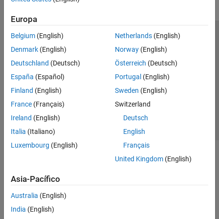
Europa
Belgium
(English)
Netherlands
(English)
Centro de confianza
Marcas comerciales
Denmark
(English)
Norway
(English)
Política de privacidad
Antipiratería
Estado de las aplicaciones
Deutschland
(Deutsch)
Österreich
(Deutsch)
Información de contacto
España
(Español)
Portugal
(English)
© 1994-2026 The MathWorks, Inc.
Finland
(English)
Sweden
(English)
France
(Français)
Switzerland
Seleccione un país/id
América Latina
Ireland
(English)
Deutsch
Italia
(Italiano)
English
Luxembourg
(English)
Français
United Kingdom
(English)
Asia-Pacífico
Australia
(English)
India
(English)