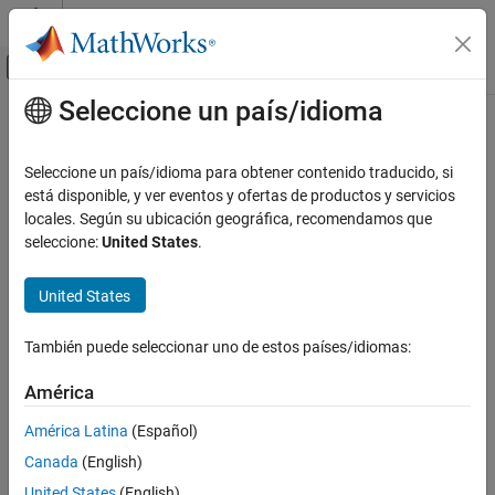
Saltar al contenido
Centro de ayuda de MATLAB
Mostrar/ocultar menú de navegación
Seleccione un país/idioma
Contenido principal
Inicio de Documentación
Sistemas de control
Seleccione un país/idioma para obtener contenido traducido, si
está disponible, y ver eventos y ofertas de productos y servicios
¿Qué tan útil fue esta traducción?
locales. Según su ubicación geográfica, recomendamos que
seleccione:
United States
.
United States
También puede seleccionar uno de estos países/idiomas:
América
América Latina
(Español)
Canada
(English)
United States
(English)