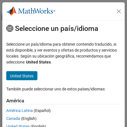
Saltar al contenido
Centro de ayuda de MATLAB
Mostrar/ocultar menú de navegación
Seleccione un país/idioma
Contenido principal
Inicio de Documentación
Procesamiento de imágenes y visión artificial
Seleccione un país/idioma para obtener contenido traducido, si
está disponible, y ver eventos y ofertas de productos y servicios
¿Qué tan útil fue esta traducción?
locales. Según su ubicación geográfica, recomendamos que
seleccione:
United States
.
United States
También puede seleccionar uno de estos países/idiomas:
América
América Latina
(Español)
Canada
(English)
United States
(English)