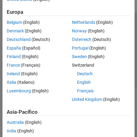
Europa
Belgium
(English)
Netherlands
(English)
Centro de confianza
Marcas comerciales
Denmark
(English)
Norway
(English)
Política de privacidad
Antipiratería
Estado de las aplicaciones
Deutschland
(Deutsch)
Österreich
(Deutsch)
Información de contacto
España
(Español)
Portugal
(English)
© 1994-2026 The MathWorks, Inc.
Finland
(English)
Sweden
(English)
France
(Français)
Switzerland
Seleccione un país/id
América Latina
Ireland
(English)
Deutsch
Italia
(Italiano)
English
Luxembourg
(English)
Français
United Kingdom
(English)
Asia-Pacífico
Australia
(English)
India
(English)