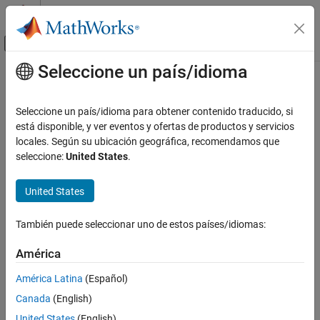
Saltar al contenido
Centro de ayuda de MATLAB
Mostrar/ocultar menú de navegación
Seleccione un país/idioma
Contenido principal
Inicio de Documentación
Procesamiento de imágenes y visión artificial
Seleccione un país/idioma para obtener contenido traducido, si
Categoría
está disponible, y ver eventos y ofertas de productos y servicios
locales. Según su ubicación geográfica, recomendamos que
Computer Vision Toolbox
¿Qué tan útil fue esta traducción?
seleccione:
United States
.
Image Acquisition Toolbox
Image Processing Toolbox
United States
Introducción a Image Processing
Toolbox
También puede seleccionar uno de estos países/idiomas:
Importación, exportación y conversión
América
Visualizar y explorar
Transformaciones geométricas y registro
América Latina
(Español)
de imagen
Canada
(English)
Filtrar y mejorar imágenes
Segmentación y análisis de imágenes
United States
(English)