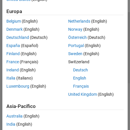
Procesamiento de imágenes mediante
deep learning
Europa
Procesamiento de imágenes
hiperespectrales
Belgium
(English)
Netherlands
(English)
Centro de confianza
Marcas comerciales
Diseño y análisis de sistemas ópticos
Denmark
(English)
Norway
(English)
Política de privacidad
Antipiratería
Estado de las aplicaciones
Generación de código y soporte de GPU
Deutschland
(Deutsch)
Österreich
(Deutsch)
Información de contacto
Lidar Toolbox
España
(Español)
Portugal
(English)
© 1994-2026 The MathWorks, Inc.
Medical Imaging Toolbox
Finland
(English)
Sweden
(English)
Vision HDL Toolbox
France
(Français)
Switzerland
Seleccione un país/id
América Latina
Ireland
(English)
Deutsch
Italia
(Italiano)
English
Luxembourg
(English)
Français
United Kingdom
(English)
Asia-Pacífico
Australia
(English)
India
(English)