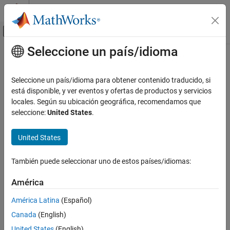
Saltar al contenido
Centro de ayuda de MATLAB
Mostrar/ocultar menú de navegación
Seleccione un país/idioma
Contenido principal
Inicio de Documentación
Prueba y medición
Seleccione un país/idioma para obtener contenido traducido, si
está disponible, y ver eventos y ofertas de productos y servicios
¿Qué tan útil fue esta traducción?
locales. Según su ubicación geográfica, recomendamos que
seleccione:
United States
.
United States
También puede seleccionar uno de estos países/idiomas:
América
América Latina
(Español)
Canada
(English)
United States
(English)