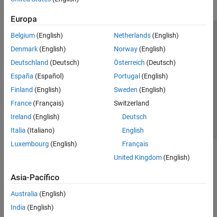
Europa
Belgium
(English)
Netherlands
(English)
Centro de confianza
Marcas comerciales
Denmark
(English)
Norway
(English)
Política de privacidad
Antipiratería
Estado de las aplicaciones
Deutschland
(Deutsch)
Österreich
(Deutsch)
Información de contacto
España
(Español)
Portugal
(English)
© 1994-2026 The MathWorks, Inc.
Finland
(English)
Sweden
(English)
France
(Français)
Switzerland
Seleccione un país/id
América Latina
Ireland
(English)
Deutsch
Italia
(Italiano)
English
Luxembourg
(English)
Français
United Kingdom
(English)
Asia-Pacífico
Australia
(English)
India
(English)