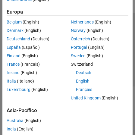
Europa
Belgium
(English)
Netherlands
(English)
Centro de confianza
Marcas comerciales
Denmark
(English)
Norway
(English)
Política de privacidad
Antipiratería
Estado de las aplicaciones
Deutschland
(Deutsch)
Österreich
(Deutsch)
Información de contacto
España
(Español)
Portugal
(English)
© 1994-2026 The MathWorks, Inc.
Finland
(English)
Sweden
(English)
France
(Français)
Switzerland
Seleccione un país/id
América Latina
Ireland
(English)
Deutsch
Italia
(Italiano)
English
Luxembourg
(English)
Français
United Kingdom
(English)
Asia-Pacífico
Australia
(English)
India
(English)