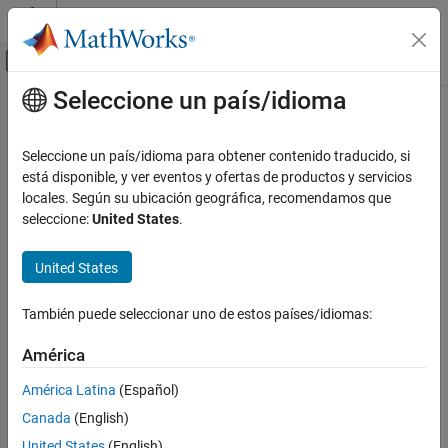
Saltar al contenido
Centro de ayuda de MATLAB
Mostrar/ocultar menú de navegación
Seleccione un país/idioma
Contenido principal
Inicio de Documentación
Prueba y medición
Seleccione un país/idioma para obtener contenido traducido, si
está disponible, y ver eventos y ofertas de productos y servicios
locales. Según su ubicación geográfica, recomendamos que
¿Qué tan útil fue esta traducción?
seleccione:
United States
.
United States
También puede seleccionar uno de estos países/idiomas:
América
América Latina
(Español)
Canada
(English)
United States
(English)