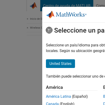
Saltar al contenido
Centro de ayuda de MATLAB
Comu
Document
Inicio de Documentación
Wireless Communications
Seleccione un pa
Seleccione un país/idioma para obten
locales. Según su ubicación geogr
United States
También puede seleccionar uno de 
América
América Latina
(Español)
Canada
(English)