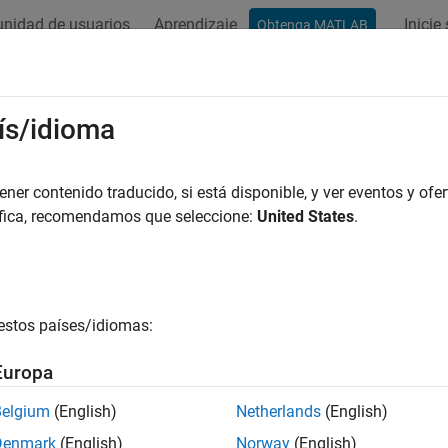
nidad de usuarios
Aprendizaje
Inicie
Obtenga MATLAB
ation
Examples
Functions
Blocks
Apps
Videos
ís/idioma
er contenido traducido, si está disponible, y ver eventos y ofer
How useful was this informat
áfica, recomendamos que seleccione:
United States
.
estos países/idiomas:
Europa
Belgium
(English)
Netherlands
(English)
Denmark
(English)
Norway
(English)