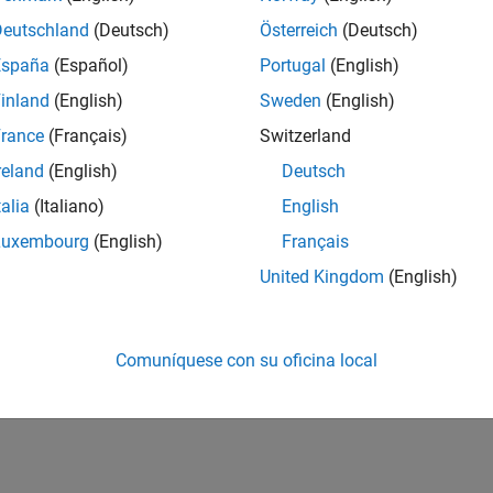
Deutschland
(Deutsch)
Österreich
(Deutsch)
España
(Español)
Portugal
(English)
inland
(English)
Sweden
(English)
rance
(Français)
Switzerland
reland
(English)
Deutsch
talia
(Italiano)
English
Luxembourg
(English)
Français
United Kingdom
(English)
Comuníquese con su oficina local