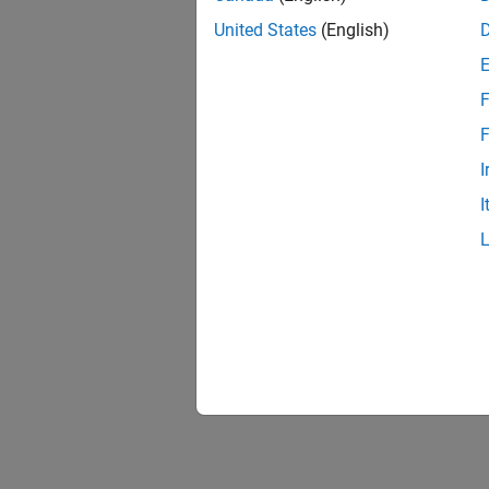
United States
(English)
F
F
I
I