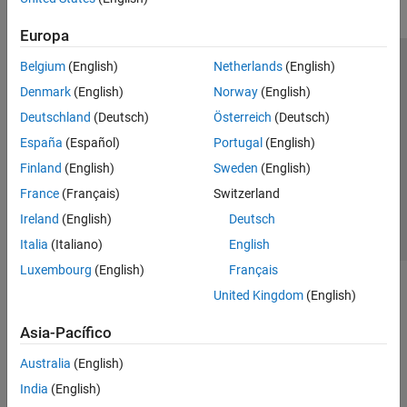
Europa
Belgium
(English)
Netherlands
(English)
Centro de confianza
Marcas comerciales
Denmark
(English)
Norway
(English)
Política de privacidad
Antipiratería
Estado de las aplicaciones
Deutschland
(Deutsch)
Österreich
(Deutsch)
Información de contacto
España
(Español)
Portugal
(English)
© 1994-2026 The MathWorks, Inc.
Finland
(English)
Sweden
(English)
France
(Français)
Switzerland
Seleccione un país/id
América Latina
Ireland
(English)
Deutsch
Italia
(Italiano)
English
Luxembourg
(English)
Français
United Kingdom
(English)
Asia-Pacífico
Australia
(English)
India
(English)