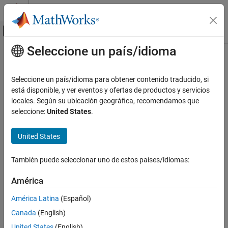
Saltar al contenido
Centro de ayuda de MATLAB
Mostrar/ocultar menú de navegación
Seleccione un país/idioma
Contenido principal
Inicio de Documentación
Verification, Validation, and Test
Seleccione un país/idioma para obtener contenido traducido, si
está disponible, y ver eventos y ofertas de productos y servicios
How useful was this information?
locales. Según su ubicación geográfica, recomendamos que
seleccione:
United States
.
United States
También puede seleccionar uno de estos países/idiomas:
América
América Latina
(Español)
Canada
(English)
United States
(English)