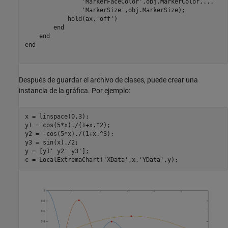
'MarkerFaceColor'
,obj.MarkerColor,
...
'MarkerSize'
,obj.MarkerSize);

            hold(ax,
'off'
)

end
end
end
Después de guardar el archivo de clases, puede crear una
instancia de la gráfica. Por ejemplo:
x = linspace(0,3);

y1 = cos(5*x)./(1+x.^2);

y2 = -cos(5*x)./(1+x.^3);

y3 = sin(x)./2;

y = [y1' y2' y3'];

c = LocalExtremaChart(
'XData'
,x,
'YData'