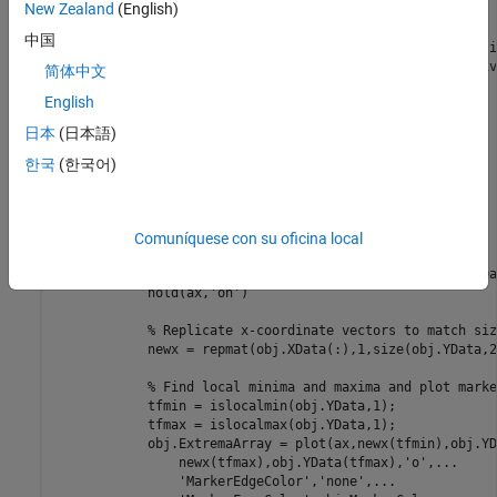
New Zealand
(English)
end
properties
(Access = private,Transient,NonCopyable)

中国
        PlotLineArray 
(:,1) matlab.graphics.chart.primiti
        ExtremaArray 
(:,1) matlab.graphics.chart.primitiv
简体中文
end
English
methods
(Access = protected)

日本
(日本語)
function
 setup(~)

end
한국
(한국어)
function
 update(obj)

% get the axes
            ax = getAxes(obj);

Comuníquese con su oficina local
% Plot Lines and the local extrema
            obj.PlotLineArray = plot(ax,obj.XData,obj.YDat
            hold(ax,
'on'
)

% Replicate x-coordinate vectors to match siz
            newx = repmat(obj.XData(:),1,size(obj.YData,2)
% Find local minima and maxima and plot marke
            tfmin = islocalmin(obj.YData,1);

            tfmax = islocalmax(obj.YData,1);

            obj.ExtremaArray = plot(ax,newx(tfmin),obj.YD
                newx(tfmax),obj.YData(tfmax),
'o'
,
...
'MarkerEdgeColor'
,
'none'
,
...