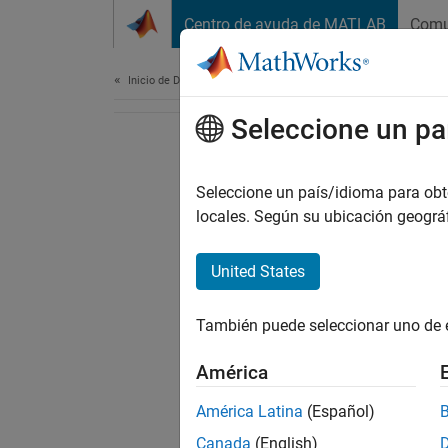
Saltar al contenido
Centro de ayuda de MATLAB
Comu
Document
Inicio de Documentación
Seleccione un pa
Seleccione un país/idioma para obten
locales. Según su ubicación geogr
United States
También puede seleccionar uno de 
América
América Latina
(Español)
Canada
(English)