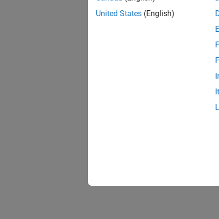
United States
(English)
F
F
I
I