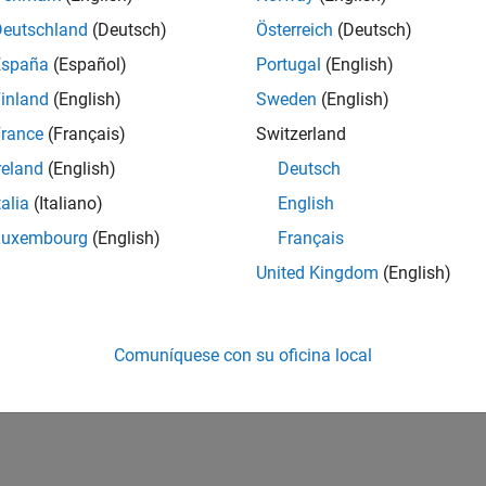
Deutschland
(Deutsch)
Österreich
(Deutsch)
España
(Español)
Portugal
(English)
inland
(English)
Sweden
(English)
rance
(Français)
Switzerland
reland
(English)
Deutsch
talia
(Italiano)
English
Luxembourg
(English)
Français
United Kingdom
(English)
Comuníquese con su oficina local