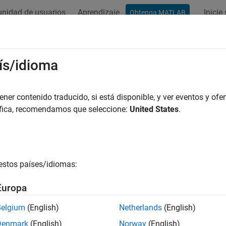
nidad de usuarios
Aprendizaje
Inicie
Obtenga MATLAB
ación
Ejemplos
Funciones
Apps
Vídeos
Respues
ís/idioma
er contenido traducido, si está disponible, y ver eventos y ofer
¿Qué tan útil fue esta traducc
áfica, recomendamos que seleccione:
United States
.
estos países/idiomas:
Europa
Belgium
(English)
Netherlands
(English)
Denmark
(English)
Norway
(English)