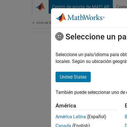
Saltar al contenido
Centro de ayuda de MATLAB
Comu
Document
Inicio de Documentación
Seleccione un pa
Seleccione un país/idioma para obten
locales. Según su ubicación geogr
United States
También puede seleccionar uno de 
América
América Latina
(Español)
Canada
(English)