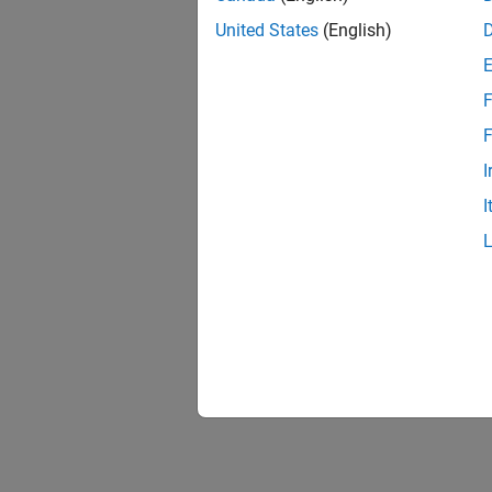
United States
(English)
F
F
I
I