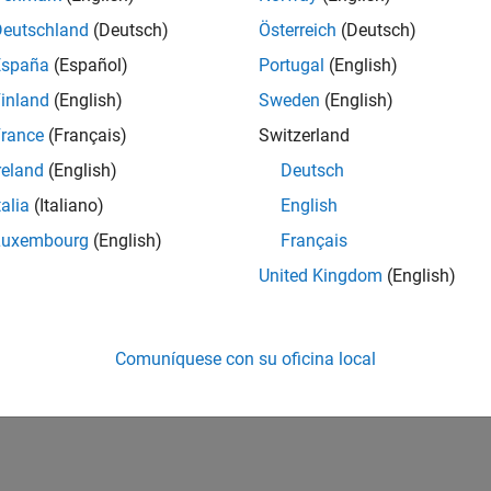
Deutschland
(Deutsch)
Österreich
(Deutsch)
España
(Español)
Portugal
(English)
inland
(English)
Sweden
(English)
rance
(Français)
Switzerland
reland
(English)
Deutsch
talia
(Italiano)
English
Luxembourg
(English)
Français
United Kingdom
(English)
Comuníquese con su oficina local