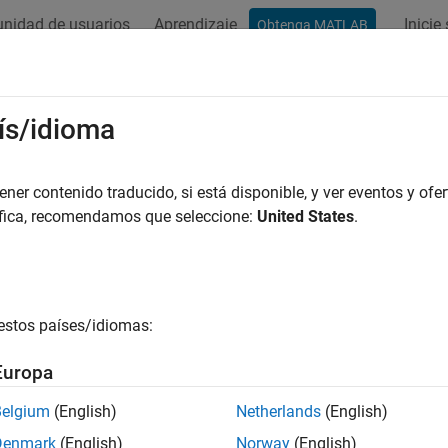
nidad de usuarios
Aprendizaje
Inicie
Obtenga MATLAB
ación
Ejemplos
Funciones
Apps
Vídeos
Respues
ís/idioma
er contenido traducido, si está disponible, y ver eventos y ofer
¿Qué tan útil fue esta traducc
áfica, recomendamos que seleccione:
United States
.
estos países/idiomas:
Europa
Belgium
(English)
Netherlands
(English)
Denmark
(English)
Norway
(English)