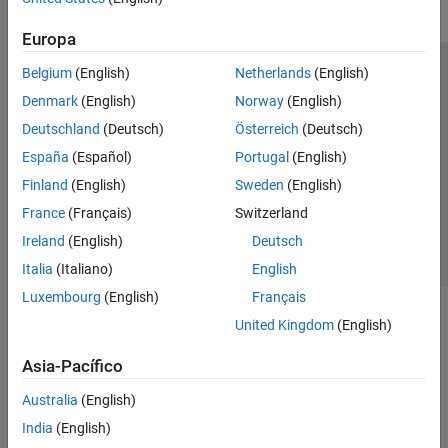
Europa
Belgium
(English)
Netherlands
(English)
Centro de confianza
Marcas comerciales
Denmark
(English)
Norway
(English)
Política de privacidad
Antipiratería
Estado de las aplicaciones
Deutschland
(Deutsch)
Österreich
(Deutsch)
Información de contacto
España
(Español)
Portugal
(English)
© 1994-2026 The MathWorks, Inc.
Finland
(English)
Sweden
(English)
France
(Français)
Switzerland
Seleccione un país/id
América Latina
Ireland
(English)
Deutsch
Italia
(Italiano)
English
Luxembourg
(English)
Français
United Kingdom
(English)
Asia-Pacífico
Australia
(English)
India
(English)