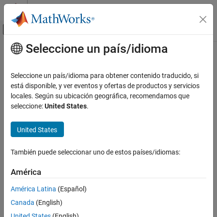
Saltar al contenido
Centro de ayuda de MATLAB
Mostrar/ocultar menú de navegación
Seleccione un país/idioma
Contenido principal
Inicio de Documentación
Seleccione un país/idioma para obtener contenido traducido, si
está disponible, y ver eventos y ofertas de productos y servicios
locales. Según su ubicación geográfica, recomendamos que
¿Qué tan útil fue esta traducción?
seleccione:
United States
.
United States
También puede seleccionar uno de estos países/idiomas:
América
América Latina
(Español)
Canada
(English)
United States
(English)