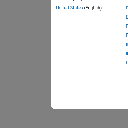
United States
(English)
F
F
I
I