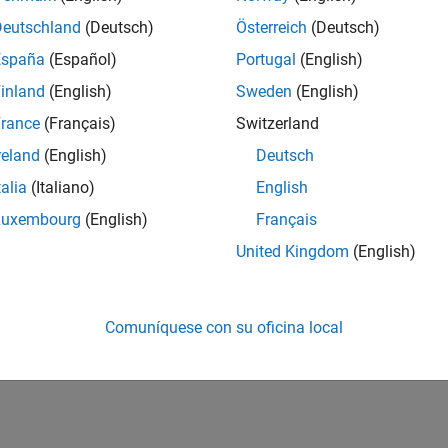
Deutschland
(Deutsch)
Österreich
(Deutsch)
España
(Español)
Portugal
(English)
inland
(English)
Sweden
(English)
rance
(Français)
Switzerland
reland
(English)
Deutsch
talia
(Italiano)
English
Luxembourg
(English)
Français
United Kingdom
(English)
Comuníquese con su oficina local