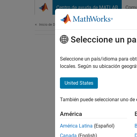
Saltar al contenido
Centro de ayuda de MATLAB
Comu
Document
Inicio de Documentación
Seleccione un pa
Seleccione un país/idioma para obten
locales. Según su ubicación geogr
United States
También puede seleccionar uno de 
América
América Latina
(Español)
Canada
(English)