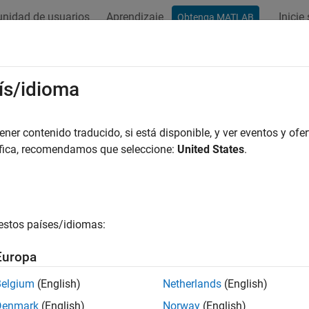
nidad de usuarios
Aprendizaje
Inicie
Obtenga MATLAB
ación
Ejemplos
Funciones
Apps
Vídeos
Respues
ís/idioma
er contenido traducido, si está disponible, y ver eventos y ofer
¿Qué tan útil fue esta traducc
áfica, recomendamos que seleccione:
United States
.
estos países/idiomas:
Europa
Belgium
(English)
Netherlands
(English)
Denmark
(English)
Norway
(English)