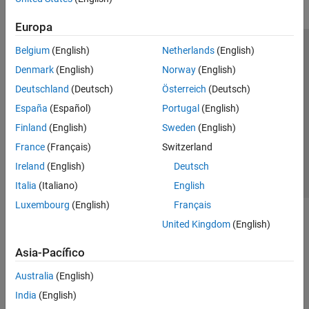
Europa
Belgium
(English)
Netherlands
(English)
Centro de confianza
Marcas comerciales
Denmark
(English)
Norway
(English)
Política de privacidad
Antipiratería
Estado de las aplicaciones
Deutschland
(Deutsch)
Österreich
(Deutsch)
Información de contacto
España
(Español)
Portugal
(English)
© 1994-2026 The MathWorks, Inc.
Finland
(English)
Sweden
(English)
France
(Français)
Switzerland
Seleccione un país/id
América Latina
Ireland
(English)
Deutsch
Italia
(Italiano)
English
Luxembourg
(English)
Français
United Kingdom
(English)
Asia-Pacífico
Australia
(English)
India
(English)