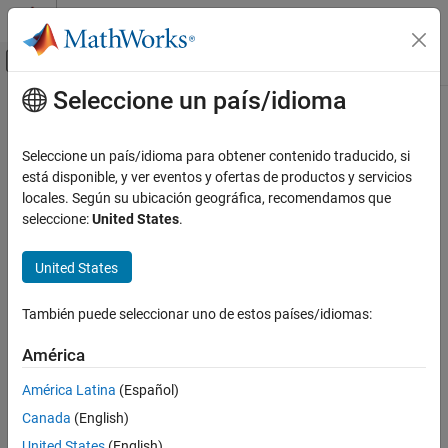
Saltar al contenido
Centro de ayuda de MATLAB
Mostrar/ocultar menú de navegación
Seleccione un país/idioma
Contenido principal
Inicio de Documentación
Seleccione un país/idioma para obtener contenido traducido, si
está disponible, y ver eventos y ofertas de productos y servicios
locales. Según su ubicación geográfica, recomendamos que
¿Qué tan útil fue esta traducción?
seleccione:
United States
.
United States
También puede seleccionar uno de estos países/idiomas:
América
América Latina
(Español)
Canada
(English)
United States
(English)