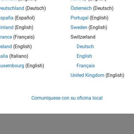
Deutschland
(Deutsch)
Österreich
(Deutsch)
España
(Español)
Portugal
(English)
inland
(English)
Sweden
(English)
rance
(Français)
Switzerland
reland
(English)
Deutsch
talia
(Italiano)
English
Luxembourg
(English)
Français
United Kingdom
(English)
Comuníquese con su oficina local