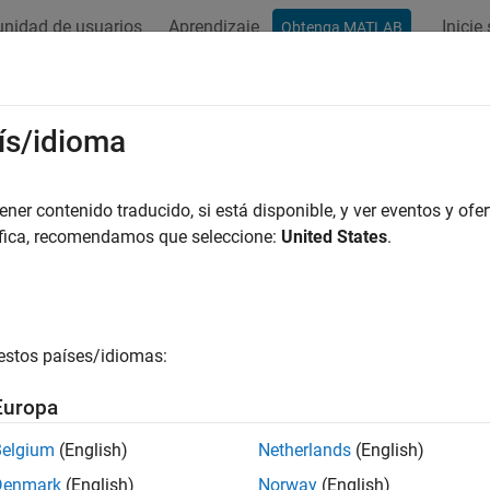
nidad de usuarios
Aprendizaje
Inicie
Obtenga MATLAB
ación
Ejemplos
Funciones
Apps
Vídeos
Respues
ís/idioma
er contenido traducido, si está disponible, y ver eventos y ofer
¿Qué tan útil fue esta traducc
áfica, recomendamos que seleccione:
United States
.
estos países/idiomas:
Europa
Belgium
(English)
Netherlands
(English)
Denmark
(English)
Norway
(English)