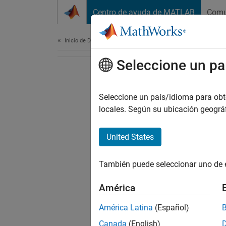
Saltar al contenido
Centro de ayuda de MATLAB
Comu
Document
Inicio de Documentación
Seleccione un pa
Seleccione un país/idioma para obten
locales. Según su ubicación geogr
United States
También puede seleccionar uno de 
América
América Latina
(Español)
Canada
(English)