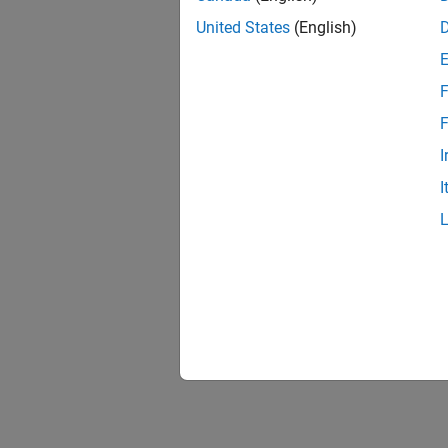
United States
(English)
F
F
I
I