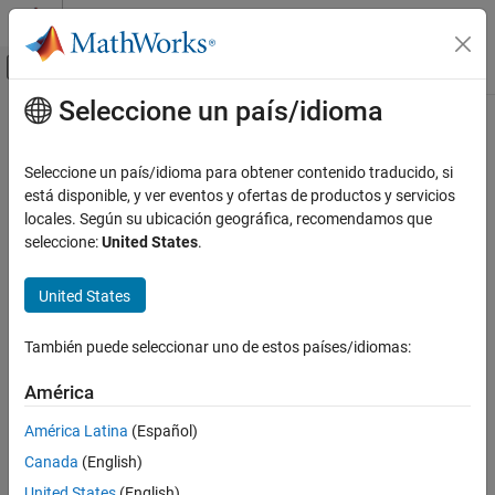
Saltar al contenido
Centro de ayuda de MATLAB
Mostrar/ocultar menú de navegación
Seleccione un país/idioma
Contenido principal
Inicio de Documentación
Seleccione un país/idioma para obtener contenido traducido, si
está disponible, y ver eventos y ofertas de productos y servicios
locales. Según su ubicación geográfica, recomendamos que
¿Qué tan útil fue esta traducción?
seleccione:
United States
.
United States
También puede seleccionar uno de estos países/idiomas:
América
América Latina
(Español)
Canada
(English)
United States
(English)