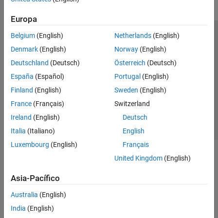
Europa
Belgium
(English)
Netherlands
(English)
Centro de confianza
Marcas comerciales
Denmark
(English)
Norway
(English)
Política de privacidad
Antipiratería
Estado de las aplicaciones
Deutschland
(Deutsch)
Österreich
(Deutsch)
Información de contacto
España
(Español)
Portugal
(English)
© 1994-2026 The MathWorks, Inc.
Finland
(English)
Sweden
(English)
France
(Français)
Switzerland
Seleccione un país/id
América Latina
Ireland
(English)
Deutsch
Italia
(Italiano)
English
Luxembourg
(English)
Français
United Kingdom
(English)
Asia-Pacífico
Australia
(English)
India
(English)