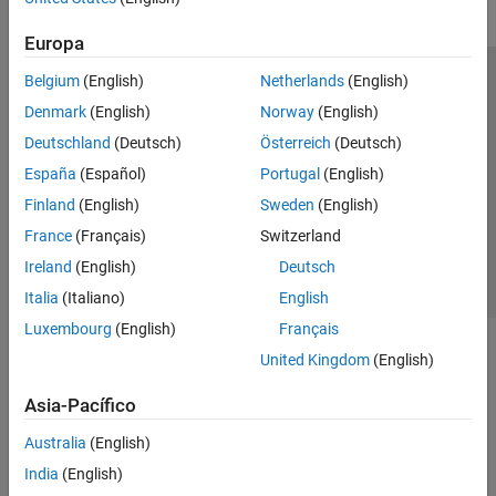
Europa
Belgium
(English)
Netherlands
(English)
Centro de confianza
Marcas comerciales
Denmark
(English)
Norway
(English)
Política de privacidad
Antipiratería
Estado de las aplicaciones
Deutschland
(Deutsch)
Österreich
(Deutsch)
Información de contacto
España
(Español)
Portugal
(English)
© 1994-2026 The MathWorks, Inc.
Finland
(English)
Sweden
(English)
France
(Français)
Switzerland
Seleccione un país/id
América Latina
Ireland
(English)
Deutsch
Italia
(Italiano)
English
Luxembourg
(English)
Français
United Kingdom
(English)
Asia-Pacífico
Australia
(English)
India
(English)