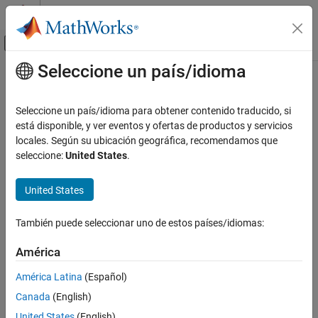
Saltar al contenido
Centro de ayuda de MATLAB
Mostrar/ocultar menú de navegación
Seleccione un país/idioma
Contenido principal
Inicio de Documentación
Seleccione un país/idioma para obtener contenido traducido, si
está disponible, y ver eventos y ofertas de productos y servicios
locales. Según su ubicación geográfica, recomendamos que
¿Qué tan útil fue esta traducción?
seleccione:
United States
.
United States
También puede seleccionar uno de estos países/idiomas:
América
América Latina
(Español)
Canada
(English)
United States
(English)