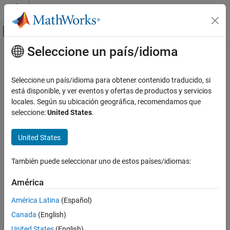
Saltar al contenido
Centro de ayuda de MATLAB
Mostrar/ocultar menú de navegación
Seleccione un país/idioma
Contenido principal
Inicio de Documentación
Matemáticas y optimización
Seleccione un país/idioma para obtener contenido traducido, si
está disponible, y ver eventos y ofertas de productos y servicios
locales. Según su ubicación geográfica, recomendamos que
¿Qué tan útil fue esta traducción?
seleccione:
United States
.
United States
También puede seleccionar uno de estos países/idiomas:
América
América Latina
(Español)
Canada
(English)
United States
(English)