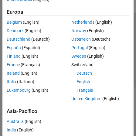
Europa
Belgium
(English)
Netherlands
(English)
Centro de confianza
Marcas comerciales
Denmark
(English)
Norway
(English)
Política de privacidad
Antipiratería
Estado de las aplicaciones
Deutschland
(Deutsch)
Österreich
(Deutsch)
Información de contacto
España
(Español)
Portugal
(English)
© 1994-2026 The MathWorks, Inc.
Finland
(English)
Sweden
(English)
France
(Français)
Switzerland
Seleccione un país/id
América Latina
Ireland
(English)
Deutsch
Italia
(Italiano)
English
Luxembourg
(English)
Français
United Kingdom
(English)
Asia-Pacífico
Australia
(English)
India
(English)