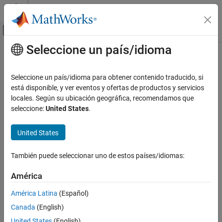
Saltar al contenido
Centro de ayuda de MATLAB
Mostrar/ocultar menú de navegación
Seleccione un país/idioma
Contenido principal
Inicio de Documentación
Cálculo paralelo
Seleccione un país/idioma para obtener contenido traducido, si
está disponible, y ver eventos y ofertas de productos y servicios
¿Qué tan útil fue esta traducción?
locales. Según su ubicación geográfica, recomendamos que
seleccione:
United States
.
United States
También puede seleccionar uno de estos países/idiomas:
América
América Latina
(Español)
Canada
(English)
United States
(English)