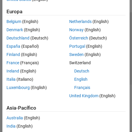
Europa
Belgium
(English)
Netherlands
(English)
Centro de confianza
Marcas comerciales
Denmark
(English)
Norway
(English)
Política de privacidad
Antipiratería
Estado de las aplicaciones
Deutschland
(Deutsch)
Österreich
(Deutsch)
Información de contacto
España
(Español)
Portugal
(English)
© 1994-2026 The MathWorks, Inc.
Finland
(English)
Sweden
(English)
France
(Français)
Switzerland
Seleccione un país/id
América Latina
Ireland
(English)
Deutsch
Italia
(Italiano)
English
Luxembourg
(English)
Français
United Kingdom
(English)
Asia-Pacífico
Australia
(English)
India
(English)