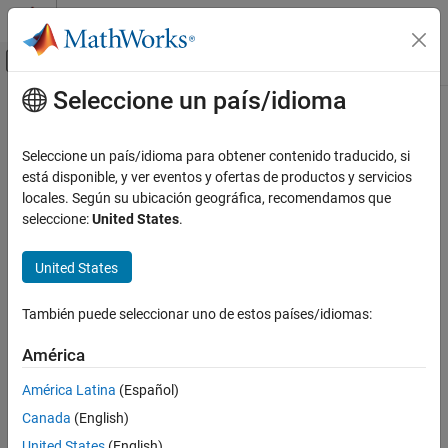
Saltar al contenido
Centro de ayuda de MATLAB
Mostrar/ocultar menú de navegación
Seleccione un país/idioma
Contenido principal
Inicio de Documentación
Radar
Seleccione un país/idioma para obtener contenido traducido, si
está disponible, y ver eventos y ofertas de productos y servicios
locales. Según su ubicación geográfica, recomendamos que
How useful was this information?
seleccione:
United States
.
United States
También puede seleccionar uno de estos países/idiomas:
América
América Latina
(Español)
Canada
(English)
United States
(English)