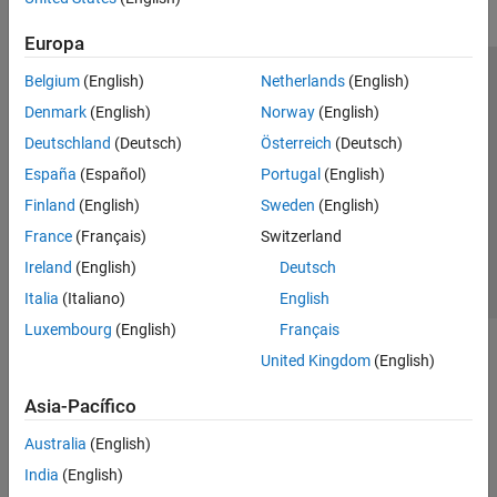
Europa
Belgium
(English)
Netherlands
(English)
Centro de confianza
Marcas comerciales
Denmark
(English)
Norway
(English)
Política de privacidad
Antipiratería
Estado de las aplicaciones
Deutschland
(Deutsch)
Österreich
(Deutsch)
Información de contacto
España
(Español)
Portugal
(English)
© 1994-2026 The MathWorks, Inc.
Finland
(English)
Sweden
(English)
France
(Français)
Switzerland
Seleccione un país/id
América Latina
Ireland
(English)
Deutsch
Italia
(Italiano)
English
Luxembourg
(English)
Français
United Kingdom
(English)
Asia-Pacífico
Australia
(English)
India
(English)