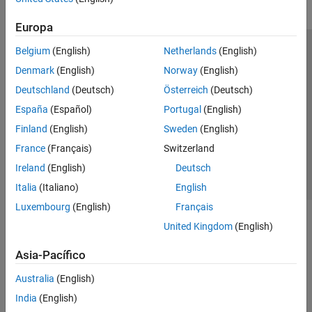
Europa
Belgium
(English)
Netherlands
(English)
Centro de confianza
Marcas comerciales
Denmark
(English)
Norway
(English)
Política de privacidad
Antipiratería
Estado de las aplicaciones
Deutschland
(Deutsch)
Österreich
(Deutsch)
Información de contacto
España
(Español)
Portugal
(English)
© 1994-2026 The MathWorks, Inc.
Finland
(English)
Sweden
(English)
France
(Français)
Switzerland
Seleccione un país/id
América Latina
Ireland
(English)
Deutsch
Italia
(Italiano)
English
Luxembourg
(English)
Français
United Kingdom
(English)
Asia-Pacífico
Australia
(English)
India
(English)