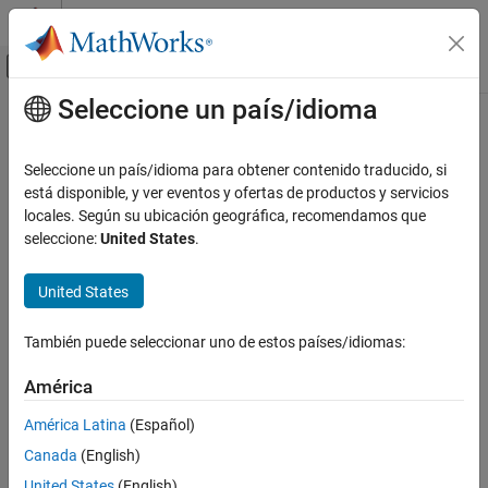
Saltar al contenido
Centro de ayuda de MATLAB
Mostrar/ocultar menú de navegación
Seleccione un país/idioma
Contenido principal
Inicio de Documentación
Code Generation
Seleccione un país/idioma para obtener contenido traducido, si
está disponible, y ver eventos y ofertas de productos y servicios
locales. Según su ubicación geográfica, recomendamos que
How useful was this information?
seleccione:
United States
.
United States
También puede seleccionar uno de estos países/idiomas:
América
América Latina
(Español)
Canada
(English)
United States
(English)