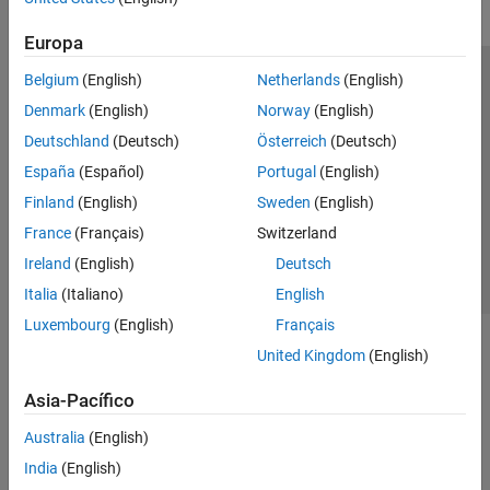
Europa
Belgium
(English)
Netherlands
(English)
Centro de confianza
Marcas comerciales
Denmark
(English)
Norway
(English)
Política de privacidad
Antipiratería
Estado de las aplicaciones
Deutschland
(Deutsch)
Österreich
(Deutsch)
Información de contacto
España
(Español)
Portugal
(English)
© 1994-2026 The MathWorks, Inc.
Finland
(English)
Sweden
(English)
France
(Français)
Switzerland
Seleccione un país/id
América Latina
Ireland
(English)
Deutsch
Italia
(Italiano)
English
Luxembourg
(English)
Français
United Kingdom
(English)
Asia-Pacífico
Australia
(English)
India
(English)