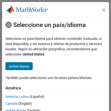
Saltar al contenido
Centro de ayuda de MATLAB
Mostrar/ocultar menú de navegación
Seleccione un país/idioma
Contenido principal
Inicio de Documentación
Radar
Seleccione un país/idioma para obtener contenido traducido, si
está disponible, y ver eventos y ofertas de productos y servicios
How useful was this information?
locales. Según su ubicación geográfica, recomendamos que
seleccione:
United States
.
United States
También puede seleccionar uno de estos países/idiomas:
América
América Latina
(Español)
Canada
(English)
United States
(English)