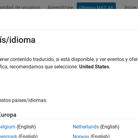
nidad de usuarios
Aprendizaje
Inicie
Obtenga MATLAB
ation
Examples
Functions
Blocks
Apps
Videos
ís/idioma
er contenido traducido, si está disponible, y ver eventos y ofer
How useful was this informat
áfica, recomendamos que seleccione:
United States
.
estos países/idiomas:
Europa
Belgium
(English)
Netherlands
(English)
Denmark
(English)
Norway
(English)