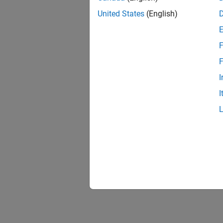
United States
(English)
F
F
I
I