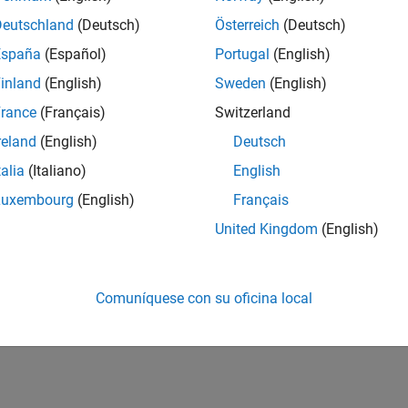
Deutschland
(Deutsch)
Österreich
(Deutsch)
España
(Español)
Portugal
(English)
inland
(English)
Sweden
(English)
rance
(Français)
Switzerland
reland
(English)
Deutsch
talia
(Italiano)
English
Luxembourg
(English)
Français
United Kingdom
(English)
Comuníquese con su oficina local