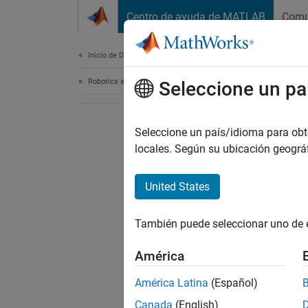
Saltar al contenido
Centro de ayuda de MATLAB
Comu
Document
Inicio de Documentación
Robotics and Autonomous Systems
Seleccione un pa
Seleccione un país/idioma para obten
locales. Según su ubicación geogr
United States
También puede seleccionar uno de 
América
América Latina
(Español)
Canada
(English)