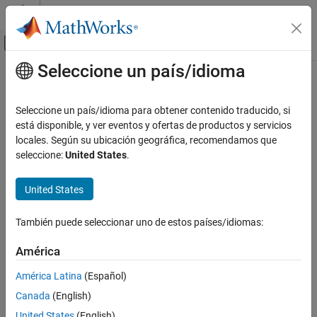
Saltar al contenido
Centro de ayuda de MATLAB
Mostrar/ocultar menú de navegación
Seleccione un país/idioma
Contenido principal
Inicio de Documentación
Robotics and Autonomous Systems
Seleccione un país/idioma para obtener contenido traducido, si
está disponible, y ver eventos y ofertas de productos y servicios
locales. Según su ubicación geográfica, recomendamos que
How useful was this information?
seleccione:
United States
.
United States
También puede seleccionar uno de estos países/idiomas:
América
América Latina
(Español)
Canada
(English)
United States
(English)