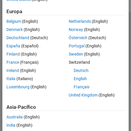
Europa
Belgium
(English)
Netherlands
(English)
Centro de confianza
Marcas comerciales
Denmark
(English)
Norway
(English)
Política de privacidad
Antipiratería
Estado de las aplicaciones
Deutschland
(Deutsch)
Österreich
(Deutsch)
Información de contacto
España
(Español)
Portugal
(English)
© 1994-2026 The MathWorks, Inc.
Finland
(English)
Sweden
(English)
France
(Français)
Switzerland
Seleccione un país/id
América Latina
Ireland
(English)
Deutsch
Italia
(Italiano)
English
Luxembourg
(English)
Français
United Kingdom
(English)
Asia-Pacífico
Australia
(English)
India
(English)