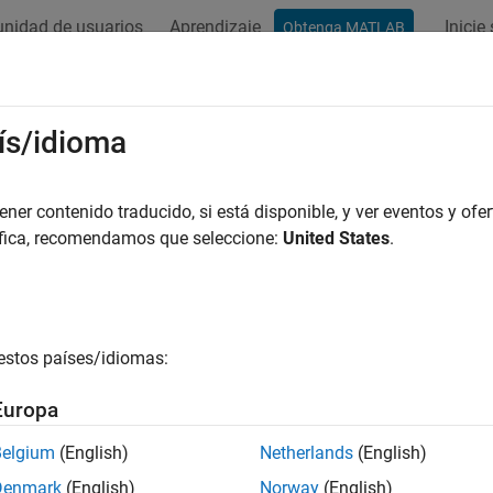
nidad de usuarios
Aprendizaje
Inicie
Obtenga MATLAB
ation
Examples
Functions
Apps
Report Components
ís/idioma
er contenido traducido, si está disponible, y ver eventos y ofer
How useful was this informat
áfica, recomendamos que seleccione:
United States
.
estos países/idiomas:
Europa
Belgium
(English)
Netherlands
(English)
Denmark
(English)
Norway
(English)