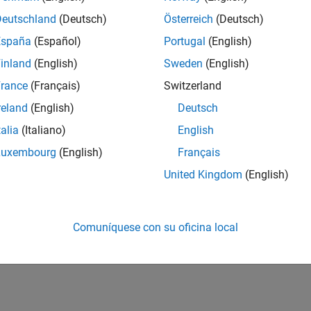
Deutschland
(Deutsch)
Österreich
(Deutsch)
España
(Español)
Portugal
(English)
inland
(English)
Sweden
(English)
rance
(Français)
Switzerland
reland
(English)
Deutsch
talia
(Italiano)
English
Luxembourg
(English)
Français
United Kingdom
(English)
Comuníquese con su oficina local