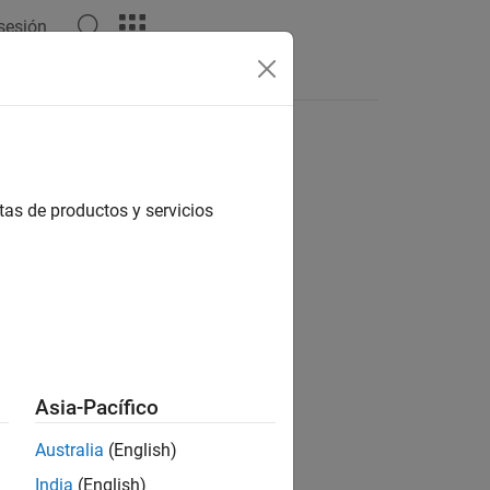
 sesión
Videos
Answers
tas de productos y servicios
ion?
Asia-Pacífico
Australia
(English)
India
(English)