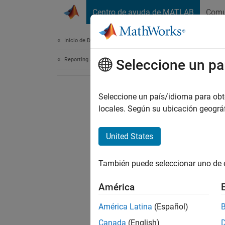
Saltar al contenido
Centro de ayuda de MATLAB
Comu
Document
Inicio de Documentación
Reporting and Database Access
Seleccione un pa
Seleccione un país/idioma para obten
locales. Según su ubicación geogr
United States
También puede seleccionar uno de 
América
América Latina
(Español)
Canada
(English)