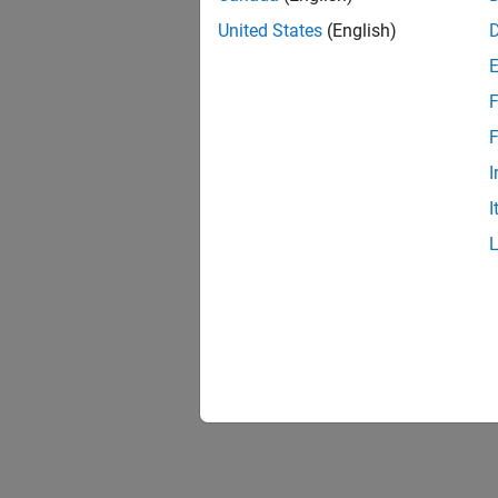
United States
(English)
F
F
I
I