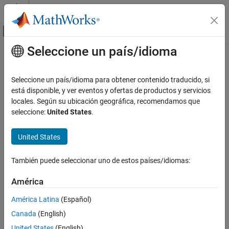
Saltar al contenido
Centro de ayuda de MATLAB
Mostrar/ocultar menú de navegación
Seleccione un país/idioma
Contenido principal
Inicio de Documentación
Code Generation
Seleccione un país/idioma para obtener contenido traducido, si
está disponible, y ver eventos y ofertas de productos y servicios
How useful was this information?
locales. Según su ubicación geográfica, recomendamos que
seleccione:
United States
.
United States
También puede seleccionar uno de estos países/idiomas:
América
América Latina
(Español)
Canada
(English)
United States
(English)