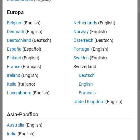
Europa
Belgium
(English)
Netherlands
(English)
Centro de confianza
Marcas comerciales
Denmark
(English)
Norway
(English)
Política de privacidad
Antipiratería
Estado de las aplicaciones
Deutschland
(Deutsch)
Österreich
(Deutsch)
Información de contacto
España
(Español)
Portugal
(English)
© 1994-2026 The MathWorks, Inc.
Finland
(English)
Sweden
(English)
France
(Français)
Switzerland
Seleccione un país/id
América Latina
Ireland
(English)
Deutsch
Italia
(Italiano)
English
Luxembourg
(English)
Français
United Kingdom
(English)
Asia-Pacífico
Australia
(English)
India
(English)