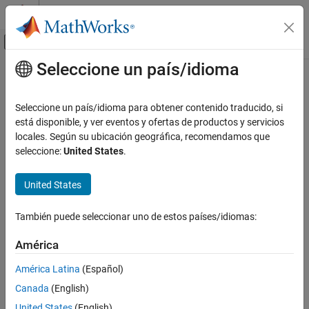
Saltar al contenido
Centro de ayuda de MATLAB
Mostrar/ocultar menú de navegación
Seleccione un país/idioma
Contenido principal
Inicio de Documentación
Code Generation
Seleccione un país/idioma para obtener contenido traducido, si
está disponible, y ver eventos y ofertas de productos y servicios
locales. Según su ubicación geográfica, recomendamos que
How useful was this information?
seleccione:
United States
.
United States
También puede seleccionar uno de estos países/idiomas:
América
América Latina
(Español)
Canada
(English)
United States
(English)