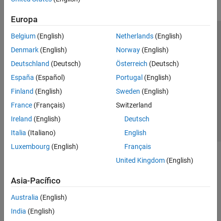
Europa
Belgium
(English)
Netherlands
(English)
Centro de confianza
Marcas comerciales
Denmark
(English)
Norway
(English)
Política de privacidad
Antipiratería
Estado de las aplicaciones
Deutschland
(Deutsch)
Österreich
(Deutsch)
Información de contacto
España
(Español)
Portugal
(English)
© 1994-2026 The MathWorks, Inc.
Finland
(English)
Sweden
(English)
France
(Français)
Switzerland
Seleccione un país/id
América Latina
Ireland
(English)
Deutsch
Italia
(Italiano)
English
Luxembourg
(English)
Français
United Kingdom
(English)
Asia-Pacífico
Australia
(English)
India
(English)