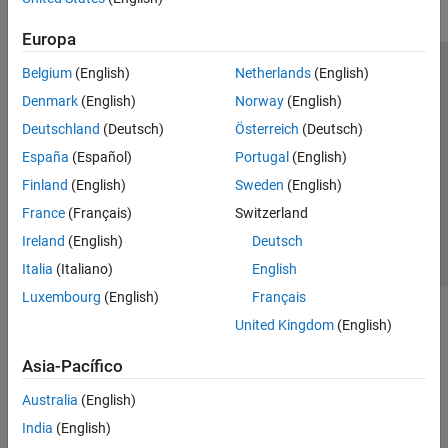
Europa
Belgium
(English)
Netherlands
(English)
Centro de confianza
Marcas comerciales
Denmark
(English)
Norway
(English)
Política de privacidad
Antipiratería
Estado de las aplicaciones
Deutschland
(Deutsch)
Österreich
(Deutsch)
Información de contacto
España
(Español)
Portugal
(English)
© 1994-2026 The MathWorks, Inc.
Finland
(English)
Sweden
(English)
France
(Français)
Switzerland
Seleccione un país/id
América Latina
Ireland
(English)
Deutsch
Italia
(Italiano)
English
Luxembourg
(English)
Français
United Kingdom
(English)
Asia-Pacífico
Australia
(English)
India
(English)