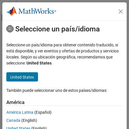
Saltar al contenido
Centro de ayuda de MATLAB
Mostrar/ocultar menú de navegación
Seleccione un país/idioma
Contenido principal
Inicio de Documentación
Code Generation
Seleccione un país/idioma para obtener contenido traducido, si
está disponible, y ver eventos y ofertas de productos y servicios
locales. Según su ubicación geográfica, recomendamos que
How useful was this information?
seleccione:
United States
.
United States
También puede seleccionar uno de estos países/idiomas:
América
América Latina
(Español)
Canada
(English)
United States
(English)