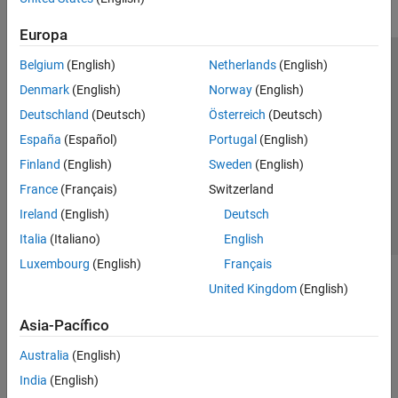
Europa
Belgium
(English)
Netherlands
(English)
Centro de confianza
Marcas comerciales
Denmark
(English)
Norway
(English)
Política de privacidad
Antipiratería
Estado de las aplicaciones
Deutschland
(Deutsch)
Österreich
(Deutsch)
Información de contacto
España
(Español)
Portugal
(English)
© 1994-2026 The MathWorks, Inc.
Finland
(English)
Sweden
(English)
France
(Français)
Switzerland
Seleccione un país/id
América Latina
Ireland
(English)
Deutsch
Italia
(Italiano)
English
Luxembourg
(English)
Français
United Kingdom
(English)
Asia-Pacífico
Australia
(English)
India
(English)