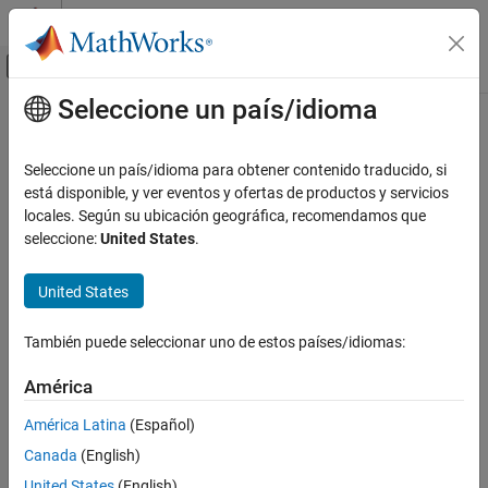
Saltar al contenido
Centro de ayuda de MATLAB
Mostrar/ocultar menú de navegación
Seleccione un país/idioma
Contenido principal
Inicio de Documentación
Code Generation
Seleccione un país/idioma para obtener contenido traducido, si
está disponible, y ver eventos y ofertas de productos y servicios
locales. Según su ubicación geográfica, recomendamos que
How useful was this information?
seleccione:
United States
.
United States
También puede seleccionar uno de estos países/idiomas:
América
América Latina
(Español)
Canada
(English)
United States
(English)