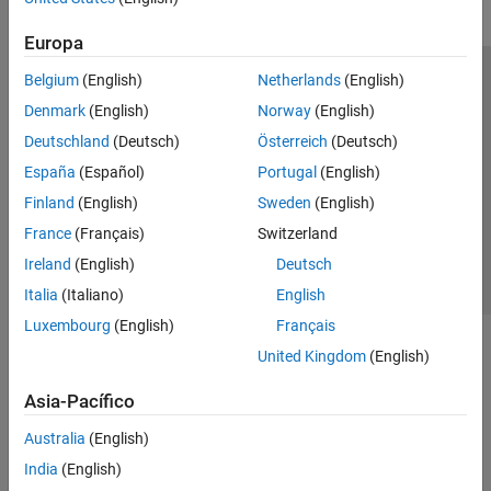
Europa
Belgium
(English)
Netherlands
(English)
Centro de confianza
Marcas comerciales
Denmark
(English)
Norway
(English)
Política de privacidad
Antipiratería
Estado de las aplicaciones
Deutschland
(Deutsch)
Österreich
(Deutsch)
Información de contacto
España
(Español)
Portugal
(English)
© 1994-2026 The MathWorks, Inc.
Finland
(English)
Sweden
(English)
France
(Français)
Switzerland
Seleccione un país/id
América Latina
Ireland
(English)
Deutsch
Italia
(Italiano)
English
Luxembourg
(English)
Français
United Kingdom
(English)
Asia-Pacífico
Australia
(English)
India
(English)