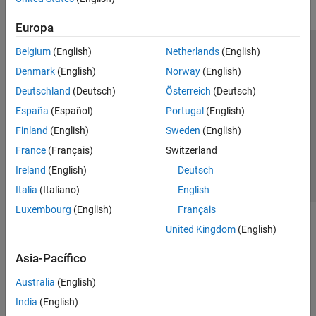
Europa
Belgium
(English)
Netherlands
(English)
Centro de confianza
Marcas comerciales
Denmark
(English)
Norway
(English)
Política de privacidad
Antipiratería
Estado de las aplicaciones
Deutschland
(Deutsch)
Österreich
(Deutsch)
Información de contacto
España
(Español)
Portugal
(English)
© 1994-2026 The MathWorks, Inc.
Finland
(English)
Sweden
(English)
France
(Français)
Switzerland
Seleccione un país/id
América Latina
Ireland
(English)
Deutsch
Italia
(Italiano)
English
Luxembourg
(English)
Français
United Kingdom
(English)
Asia-Pacífico
Australia
(English)
India
(English)