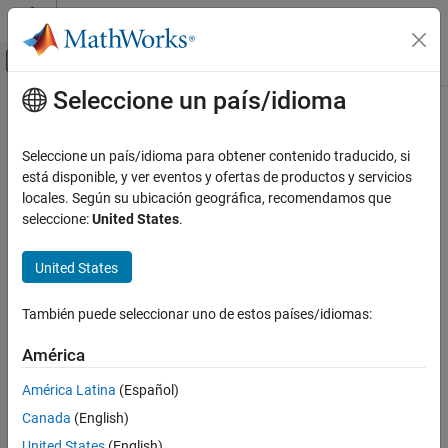
Saltar al contenido
Centro de ayuda de MATLAB
Mostrar/ocultar menú de navegación
Seleccione un país/idioma
Contenido principal
Inicio de Documentación
Code Generation
Seleccione un país/idioma para obtener contenido traducido, si
está disponible, y ver eventos y ofertas de productos y servicios
locales. Según su ubicación geográfica, recomendamos que
How useful was this information?
seleccione:
United States
.
United States
También puede seleccionar uno de estos países/idiomas:
América
América Latina
(Español)
Canada
(English)
United States
(English)