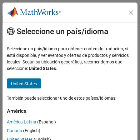
Saltar al contenido
Centro de ayuda de MATLAB
Mostrar/ocultar menú de navegación
Seleccione un país/idioma
Contenido principal
Inicio de Documentación
Physical Modeling
Seleccione un país/idioma para obtener contenido traducido, si
está disponible, y ver eventos y ofertas de productos y servicios
How useful was this information?
locales. Según su ubicación geográfica, recomendamos que
seleccione:
United States
.
United States
También puede seleccionar uno de estos países/idiomas:
América
América Latina
(Español)
Canada
(English)
United States
(English)