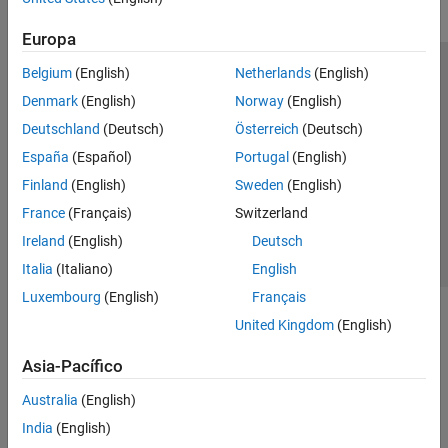
Europa
Belgium
(English)
Netherlands
(English)
Centro de confianza
Marcas comerciales
Denmark
(English)
Norway
(English)
Política de privacidad
Antipiratería
Estado de las aplicaciones
Deutschland
(Deutsch)
Österreich
(Deutsch)
Información de contacto
España
(Español)
Portugal
(English)
© 1994-2026 The MathWorks, Inc.
Finland
(English)
Sweden
(English)
France
(Français)
Switzerland
Seleccione un país/id
América Latina
Ireland
(English)
Deutsch
Italia
(Italiano)
English
Luxembourg
(English)
Français
United Kingdom
(English)
Asia-Pacífico
Australia
(English)
India
(English)