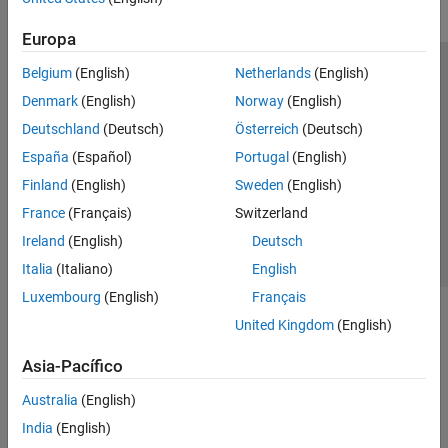
Europa
Belgium
(English)
Netherlands
(English)
Centro de confianza
Marcas comerciales
Denmark
(English)
Norway
(English)
Política de privacidad
Antipiratería
Estado de las aplicaciones
Deutschland
(Deutsch)
Österreich
(Deutsch)
Información de contacto
España
(Español)
Portugal
(English)
© 1994-2026 The MathWorks, Inc.
Finland
(English)
Sweden
(English)
France
(Français)
Switzerland
Seleccione un país/id
América Latina
Ireland
(English)
Deutsch
Italia
(Italiano)
English
Luxembourg
(English)
Français
United Kingdom
(English)
Asia-Pacífico
Australia
(English)
India
(English)