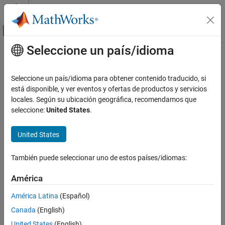
Saltar al contenido
Centro de ayuda de MATLAB
Mostrar/ocultar menú de navegación
Seleccione un país/idioma
Contenido principal
Inicio de Documentación
Physical Modeling
Seleccione un país/idioma para obtener contenido traducido, si
está disponible, y ver eventos y ofertas de productos y servicios
locales. Según su ubicación geográfica, recomendamos que
How useful was this information?
seleccione:
United States
.
United States
También puede seleccionar uno de estos países/idiomas:
América
América Latina
(Español)
Canada
(English)
United States
(English)