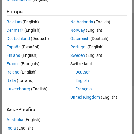
Europa
Belgium
(English)
Netherlands
(English)
Centro de confianza
Marcas comerciales
Denmark
(English)
Norway
(English)
Política de privacidad
Antipiratería
Estado de las aplicaciones
Deutschland
(Deutsch)
Österreich
(Deutsch)
Información de contacto
España
(Español)
Portugal
(English)
© 1994-2026 The MathWorks, Inc.
Finland
(English)
Sweden
(English)
France
(Français)
Switzerland
Seleccione un país/id
América Latina
Ireland
(English)
Deutsch
Italia
(Italiano)
English
Luxembourg
(English)
Français
United Kingdom
(English)
Asia-Pacífico
Australia
(English)
India
(English)