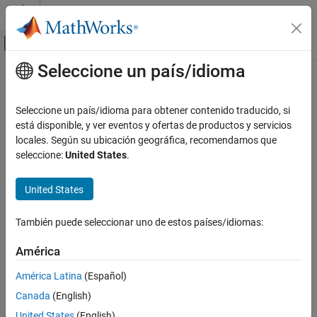
Saltar al contenido
Centro de ayuda de MATLAB
Mostrar/ocultar menú de navegación
Seleccione un país/idioma
Contenido principal
Inicio de Documentación
RF and Mixed Signal
Seleccione un país/idioma para obtener contenido traducido, si
está disponible, y ver eventos y ofertas de productos y servicios
locales. Según su ubicación geográfica, recomendamos que
How useful was this information?
seleccione:
United States
.
United States
También puede seleccionar uno de estos países/idiomas:
América
América Latina
(Español)
Canada
(English)
United States
(English)