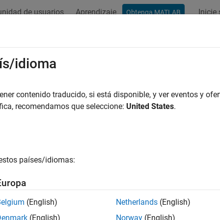
nidad de usuarios
Aprendizaje
Inicie
Obtenga MATLAB
ation
Examples
Functions
Blocks
Apps
Videos
ís/idioma
er contenido traducido, si está disponible, y ver eventos y ofer
How useful was this informat
áfica, recomendamos que seleccione:
United States
.
estos países/idiomas:
Europa
Belgium
(English)
Netherlands
(English)
Denmark
(English)
Norway
(English)