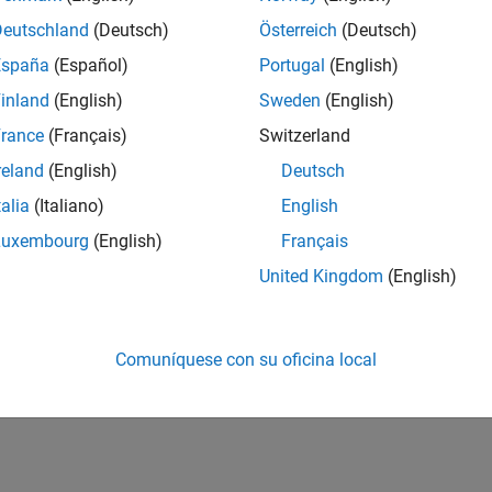
Deutschland
(Deutsch)
Österreich
(Deutsch)
España
(Español)
Portugal
(English)
inland
(English)
Sweden
(English)
rance
(Français)
Switzerland
reland
(English)
Deutsch
talia
(Italiano)
English
Luxembourg
(English)
Français
United Kingdom
(English)
Comuníquese con su oficina local