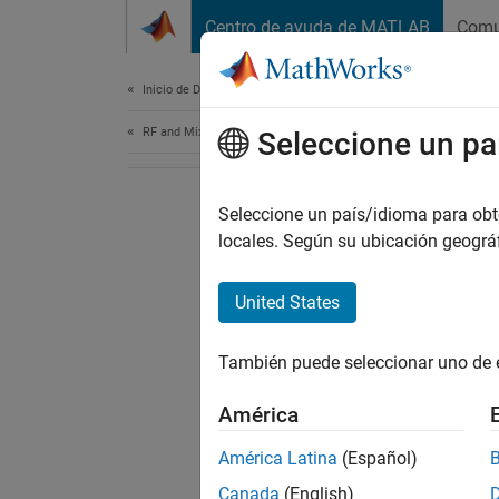
Saltar al contenido
Centro de ayuda de MATLAB
Comu
Document
Inicio de Documentación
RF and Mixed Signal
Seleccione un pa
Seleccione un país/idioma para obten
locales. Según su ubicación geogr
United States
También puede seleccionar uno de 
América
América Latina
(Español)
Canada
(English)