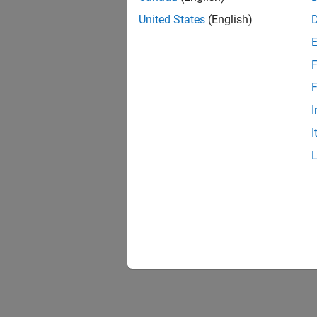
United States
(English)
F
F
I
I