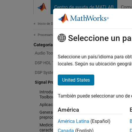
Saltar al contenido
Centro de ayuda de MATLAB
Comu
Document
Inicio de Documentación
Procesamiento de señales
Seleccione un pa
Categoría
Audio Toolbox
Seleccione un país/idioma para obten
DSP HDL Toolbox
locales. Según su ubicación geogr
DSP System Toolbox
United States
Signal Processing Toolbox
Introducción a Signal Processing
También puede seleccionar uno de 
Toolbox
Aplicaciones
América
Generación, análisis y
preprocesamiento de señales
América Latina
(Español)
Mediciones y extracción de
características
Canada
(English)