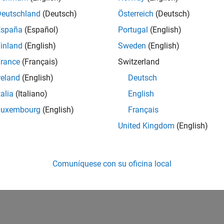
Deutschland
(Deutsch)
Österreich
(Deutsch)
España
(Español)
Portugal
(English)
inland
(English)
Sweden
(English)
rance
(Français)
Switzerland
reland
(English)
Deutsch
talia
(Italiano)
English
Luxembourg
(English)
Français
United Kingdom
(English)
Comuníquese con su oficina local