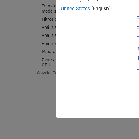
Transformadas, correlación y
United States
(English)
modelización
Filtros digitales y analógicos
Análisis del espectro
F
Análisis de tiempo-frecuencia
F
Análisis de vibración
I
IA para señales
I
Generación de código y soporte de
GPU
Wavelet Toolbox