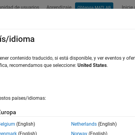
nidad de usuarios
Aprendizaje
Inicie
Obtenga MATLAB
ación
Ejemplos
Funciones
Apps
Vídeos
Respues
ís/idioma
er contenido traducido, si está disponible, y ver eventos y ofer
¿Qué tan útil fue esta traducc
áfica, recomendamos que seleccione:
United States
.
estos países/idiomas:
Europa
Belgium
(English)
Netherlands
(English)
Denmark
(English)
Norway
(English)