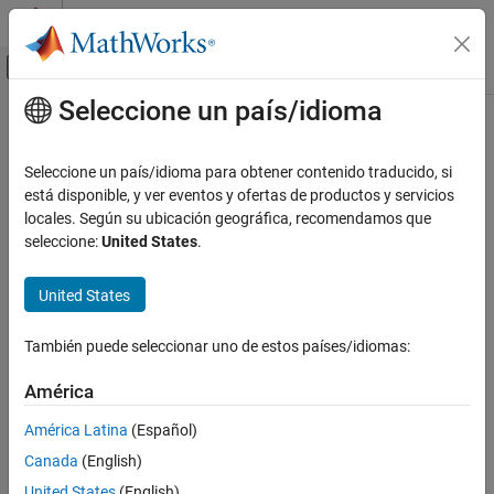
Saltar al contenido
Centro de ayuda de MATLAB
Mostrar/ocultar menú de navegación
Seleccione un país/idioma
Contenido principal
Inicio de Documentación
Procesamiento de señales
Seleccione un país/idioma para obtener contenido traducido, si
está disponible, y ver eventos y ofertas de productos y servicios
locales. Según su ubicación geográfica, recomendamos que
¿Qué tan útil fue esta traducción?
seleccione:
United States
.
United States
También puede seleccionar uno de estos países/idiomas:
América
América Latina
(Español)
Canada
(English)
United States
(English)