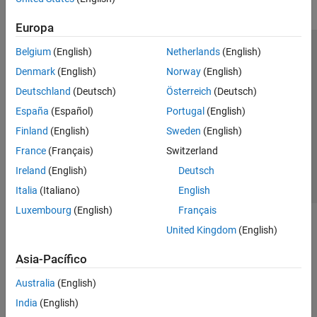
Europa
Belgium
(English)
Netherlands
(English)
Centro de confianza
Marcas comerciales
Denmark
(English)
Norway
(English)
Política de privacidad
Antipiratería
Estado de las aplicaciones
Deutschland
(Deutsch)
Österreich
(Deutsch)
Información de contacto
España
(Español)
Portugal
(English)
© 1994-2026 The MathWorks, Inc.
Finland
(English)
Sweden
(English)
France
(Français)
Switzerland
Seleccione un país/id
América Latina
Ireland
(English)
Deutsch
Italia
(Italiano)
English
Luxembourg
(English)
Français
United Kingdom
(English)
Asia-Pacífico
Australia
(English)
India
(English)