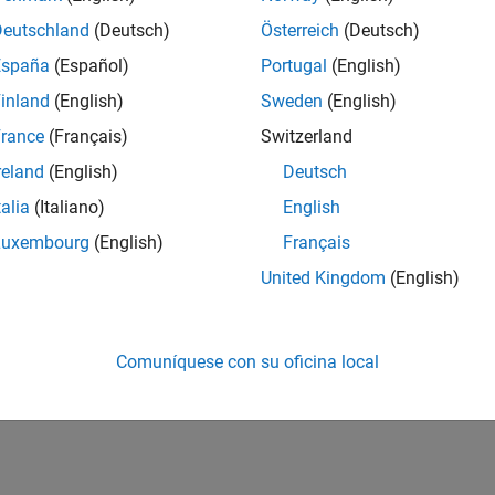
Deutschland
(Deutsch)
Österreich
(Deutsch)
España
(Español)
Portugal
(English)
inland
(English)
Sweden
(English)
rance
(Français)
Switzerland
reland
(English)
Deutsch
talia
(Italiano)
English
Luxembourg
(English)
Français
United Kingdom
(English)
Comuníquese con su oficina local