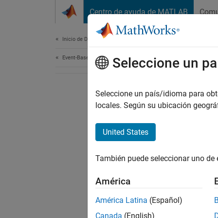
Saltar al contenido
Centro de ayuda de MATLAB
Comu
Document
Inicio de Documentación
Event-Based Modeling
Seleccione un pa
Seleccione un país/idioma para obten
locales. Según su ubicación geogr
United States
También puede seleccionar uno de 
América
América Latina
(Español)
Canada
(English)