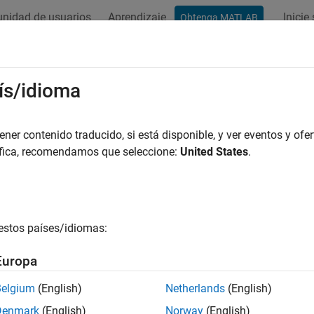
nidad de usuarios
Aprendizaje
Inicie
Obtenga MATLAB
ation
Examples
Functions
Blocks
Videos
Answer
ís/idioma
er contenido traducido, si está disponible, y ver eventos y ofer
How useful was this informat
áfica, recomendamos que seleccione:
United States
.
estos países/idiomas:
Europa
Belgium
(English)
Netherlands
(English)
Denmark
(English)
Norway
(English)