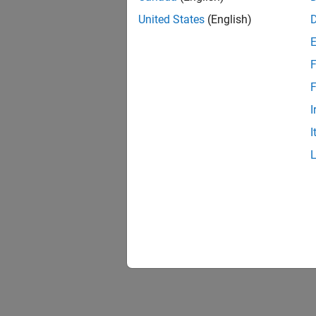
United States
(English)
F
F
I
I