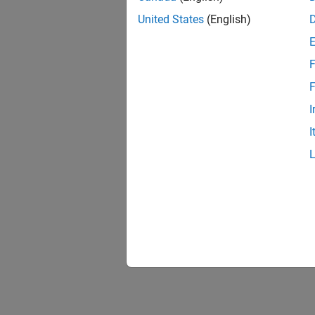
United States
(English)
F
F
I
I