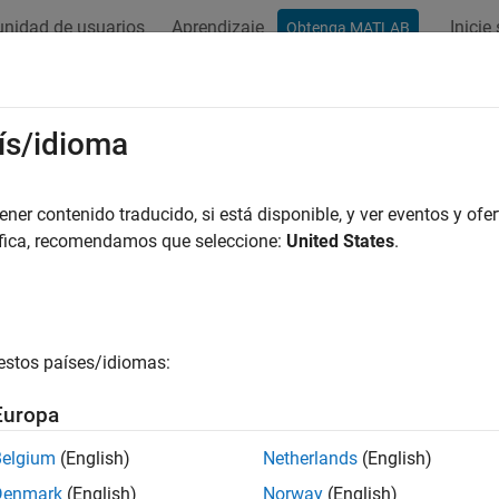
nidad de usuarios
Aprendizaje
Inicie
Obtenga MATLAB
ación
Ejemplos
Funciones
Bloques
Apps
Sintaxis
ís/idioma
er contenido traducido, si está disponible, y ver eventos y ofer
¿Qué tan útil fue esta traducc
áfica, recomendamos que seleccione:
United States
.
estos países/idiomas:
Europa
Belgium
(English)
Netherlands
(English)
Denmark
(English)
Norway
(English)