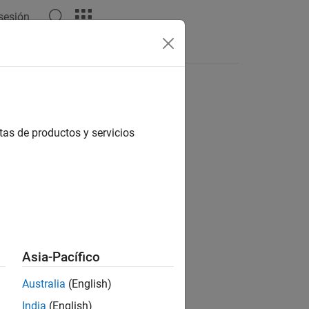
 sesión
 del lenguaje
Vídeos
Respuestas
tas de productos y servicios
ión?
Asia-Pacífico
Australia
(English)
India
(English)