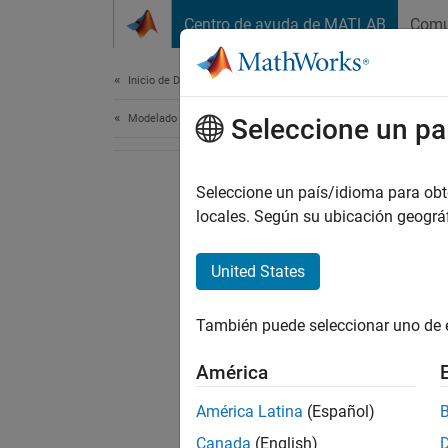
Saltar al contenido
Centro de ayuda de MATLAB
Comu
Document
Inicio de Documentación
Modelado físico
Seleccione un pa
Seleccione un país/idioma para obten
locales. Según su ubicación geogr
United States
También puede seleccionar uno de 
América
América Latina
(Español)
Canada
(English)