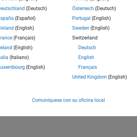
Deutschland
(Deutsch)
Österreich
(Deutsch)
España
(Español)
Portugal
(English)
inland
(English)
Sweden
(English)
rance
(Français)
Switzerland
reland
(English)
Deutsch
talia
(Italiano)
English
Luxembourg
(English)
Français
United Kingdom
(English)
Comuníquese con su oficina local