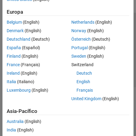
Europa
Belgium
(English)
Netherlands
(English)
Centro de confianza
Marcas comerciales
Denmark
(English)
Norway
(English)
Política de privacidad
Antipiratería
Estado de las aplicaciones
Deutschland
(Deutsch)
Österreich
(Deutsch)
Información de contacto
España
(Español)
Portugal
(English)
© 1994-2026 The MathWorks, Inc.
Finland
(English)
Sweden
(English)
France
(Français)
Switzerland
Seleccione un país/id
América Latina
Ireland
(English)
Deutsch
Italia
(Italiano)
English
Luxembourg
(English)
Français
United Kingdom
(English)
Asia-Pacífico
Australia
(English)
India
(English)