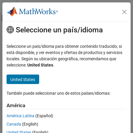
Saltar al contenido
Centro de ayuda de MATLAB
Mostrar/ocultar menú de navegación
Seleccione un país/idioma
Contenido principal
Inicio de Documentación
Seleccione un país/idioma para obtener contenido traducido, si
está disponible, y ver eventos y ofertas de productos y servicios
¿Qué tan útil fue esta traducción?
locales. Según su ubicación geográfica, recomendamos que
seleccione:
United States
.
United States
También puede seleccionar uno de estos países/idiomas:
América
América Latina
(Español)
Canada
(English)
United States
(English)