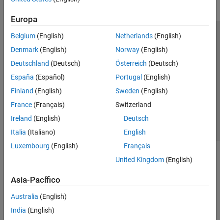
Europa
Belgium
(English)
Netherlands
(English)
Centro de confianza
Marcas comerciales
Denmark
(English)
Norway
(English)
Política de privacidad
Antipiratería
Estado de las aplicaciones
Deutschland
(Deutsch)
Österreich
(Deutsch)
Información de contacto
España
(Español)
Portugal
(English)
© 1994-2026 The MathWorks, Inc.
Finland
(English)
Sweden
(English)
France
(Français)
Switzerland
Seleccione un país/id
América Latina
Ireland
(English)
Deutsch
Italia
(Italiano)
English
Luxembourg
(English)
Français
United Kingdom
(English)
Asia-Pacífico
Australia
(English)
India
(English)