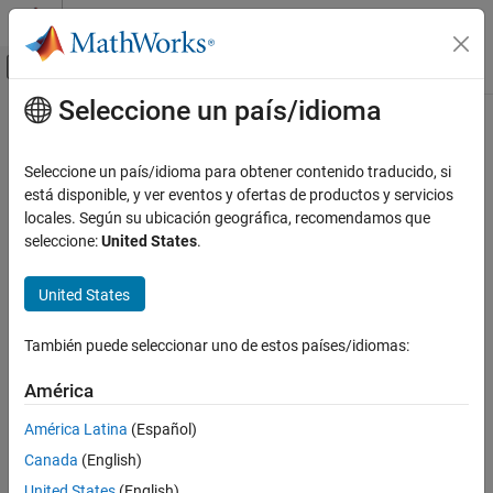
Saltar al contenido
Centro de ayuda de MATLAB
Mostrar/ocultar menú de navegación
Seleccione un país/idioma
Contenido principal
Inicio de Documentación
Seleccione un país/idioma para obtener contenido traducido, si
está disponible, y ver eventos y ofertas de productos y servicios
¿Qué tan útil fue esta traducción?
locales. Según su ubicación geográfica, recomendamos que
seleccione:
United States
.
United States
También puede seleccionar uno de estos países/idiomas:
América
América Latina
(Español)
Canada
(English)
United States
(English)