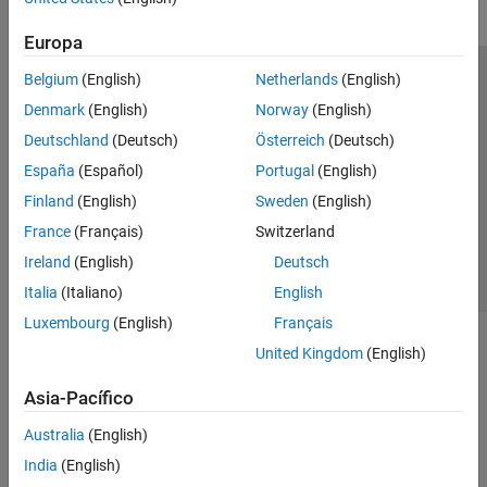
Europa
Belgium
(English)
Netherlands
(English)
Centro de confianza
Marcas comerciales
Denmark
(English)
Norway
(English)
Política de privacidad
Antipiratería
Estado de las aplicaciones
Deutschland
(Deutsch)
Österreich
(Deutsch)
Información de contacto
España
(Español)
Portugal
(English)
© 1994-2026 The MathWorks, Inc.
Finland
(English)
Sweden
(English)
France
(Français)
Switzerland
Seleccione un país/id
América Latina
Ireland
(English)
Deutsch
Italia
(Italiano)
English
Luxembourg
(English)
Français
United Kingdom
(English)
Asia-Pacífico
Australia
(English)
India
(English)