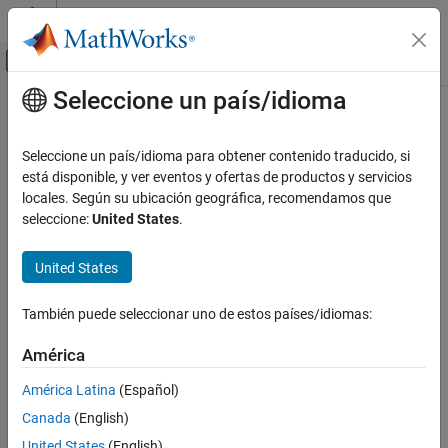
Saltar al contenido
Centro de ayuda de MATLAB
Mostrar/ocultar menú de navegación
Seleccione un país/idioma
Contenido principal
Inicio de Documentación
Seleccione un país/idioma para obtener contenido traducido, si
está disponible, y ver eventos y ofertas de productos y servicios
¿Qué tan útil fue esta traducción?
locales. Según su ubicación geográfica, recomendamos que
seleccione:
United States
.
United States
También puede seleccionar uno de estos países/idiomas:
América
América Latina
(Español)
Canada
(English)
United States
(English)