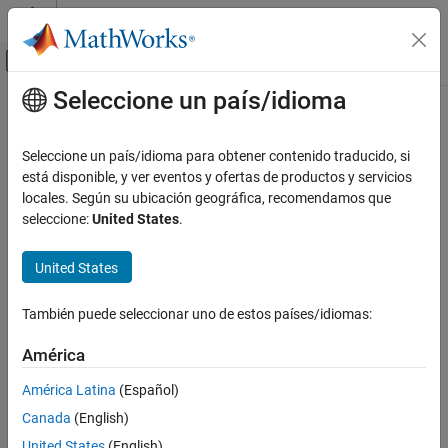
Saltar al contenido
Centro de ayuda de MATLAB
Mostrar/ocultar menú de navegación
Seleccione un país/idioma
Contenido principal
Inicio de Documentación
Seleccione un país/idioma para obtener contenido traducido, si
está disponible, y ver eventos y ofertas de productos y servicios
locales. Según su ubicación geográfica, recomendamos que
¿Qué tan útil fue esta traducción?
seleccione:
United States
.
United States
También puede seleccionar uno de estos países/idiomas:
América
América Latina
(Español)
Canada
(English)
United States
(English)