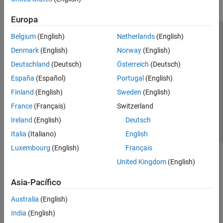
Europa
Belgium
(English)
Netherlands
(English)
Centro de confianza
Marcas comerciales
Denmark
(English)
Norway
(English)
Política de privacidad
Antipiratería
Estado de las aplicaciones
Deutschland
(Deutsch)
Österreich
(Deutsch)
Información de contacto
España
(Español)
Portugal
(English)
© 1994-2026 The MathWorks, Inc.
Finland
(English)
Sweden
(English)
France
(Français)
Switzerland
Seleccione un país/id
América Latina
Ireland
(English)
Deutsch
Italia
(Italiano)
English
Luxembourg
(English)
Français
United Kingdom
(English)
Asia-Pacífico
Australia
(English)
India
(English)