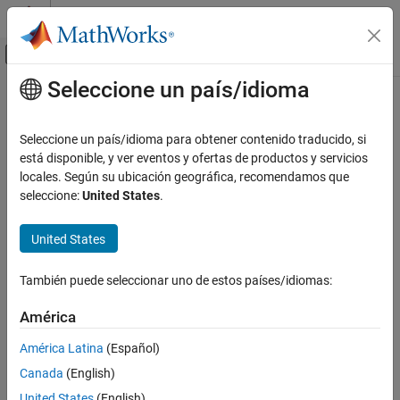
Saltar al contenido
Centro de ayuda de MATLAB
Mostrar/ocultar menú de navegación
Seleccione un país/idioma
Contenido principal
Inicio de Documentación
Seleccione un país/idioma para obtener contenido traducido, si
está disponible, y ver eventos y ofertas de productos y servicios
locales. Según su ubicación geográfica, recomendamos que
¿Qué tan útil fue esta traducción?
seleccione:
United States
.
United States
También puede seleccionar uno de estos países/idiomas:
América
América Latina
(Español)
Canada
(English)
United States
(English)