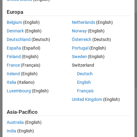
Europa
Belgium
(English)
Netherlands
(English)
Centro de confianza
Marcas comerciales
Denmark
(English)
Norway
(English)
Política de privacidad
Antipiratería
Estado de las aplicaciones
Deutschland
(Deutsch)
Österreich
(Deutsch)
Información de contacto
España
(Español)
Portugal
(English)
© 1994-2026 The MathWorks, Inc.
Finland
(English)
Sweden
(English)
France
(Français)
Switzerland
Seleccione un país/id
América Latina
Ireland
(English)
Deutsch
Italia
(Italiano)
English
Luxembourg
(English)
Français
United Kingdom
(English)
Asia-Pacífico
Australia
(English)
India
(English)