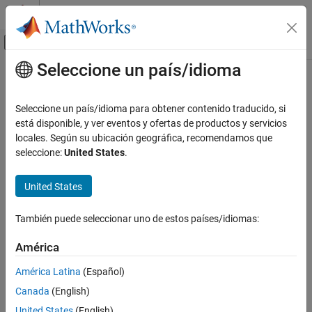
Saltar al contenido
Centro de ayuda de MATLAB
Mostrar/ocultar menú de navegación
Seleccione un país/idioma
Contenido principal
Inicio de Documentación
Seleccione un país/idioma para obtener contenido traducido, si
está disponible, y ver eventos y ofertas de productos y servicios
locales. Según su ubicación geográfica, recomendamos que
¿Qué tan útil fue esta traducción?
seleccione:
United States
.
United States
También puede seleccionar uno de estos países/idiomas:
América
América Latina
(Español)
Canada
(English)
United States
(English)