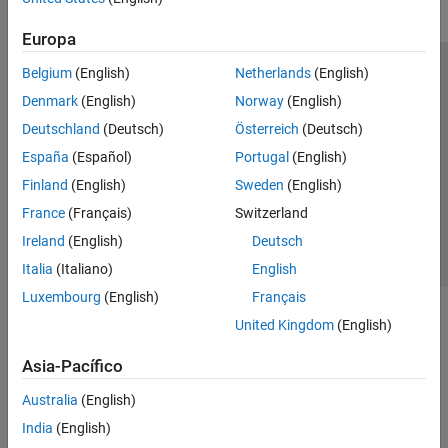
Europa
Belgium
(English)
Netherlands
(English)
Centro de confianza
Marcas comerciales
Denmark
(English)
Norway
(English)
Política de privacidad
Antipiratería
Estado de las aplicaciones
Deutschland
(Deutsch)
Österreich
(Deutsch)
Información de contacto
España
(Español)
Portugal
(English)
© 1994-2026 The MathWorks, Inc.
Finland
(English)
Sweden
(English)
France
(Français)
Switzerland
Seleccione un país/id
América Latina
Ireland
(English)
Deutsch
Italia
(Italiano)
English
Luxembourg
(English)
Français
United Kingdom
(English)
Asia-Pacífico
Australia
(English)
India
(English)