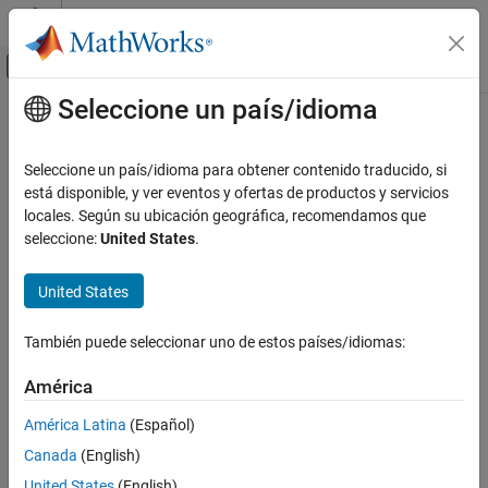
Saltar al contenido
Centro de ayuda de MATLAB
Mostrar/ocultar menú de navegación
Seleccione un país/idioma
Contenido principal
Inicio de Documentación
Seleccione un país/idioma para obtener contenido traducido, si
está disponible, y ver eventos y ofertas de productos y servicios
locales. Según su ubicación geográfica, recomendamos que
¿Qué tan útil fue esta traducción?
seleccione:
United States
.
United States
También puede seleccionar uno de estos países/idiomas:
América
América Latina
(Español)
Canada
(English)
United States
(English)