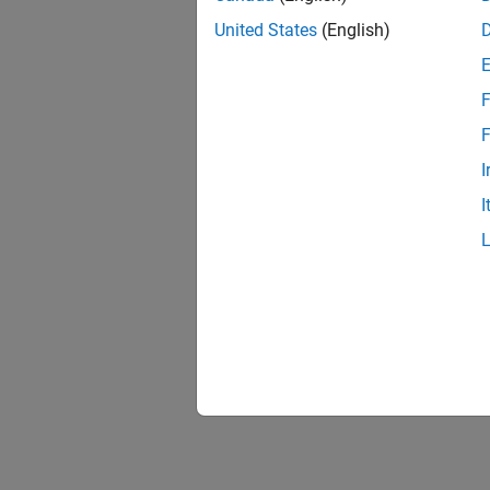
United States
(English)
F
F
I
I