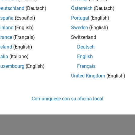
Deutschland
(Deutsch)
Österreich
(Deutsch)
España
(Español)
Portugal
(English)
inland
(English)
Sweden
(English)
rance
(Français)
Switzerland
reland
(English)
Deutsch
talia
(Italiano)
English
Luxembourg
(English)
Français
United Kingdom
(English)
Comuníquese con su oficina local