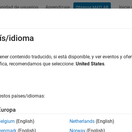
nidad de usuarios
Aprendizaje
Inicie
Obtenga MATLAB
ación
Ejemplos
Funciones
Bloques
Apps
Vídeos
ís/idioma
er contenido traducido, si está disponible, y ver eventos y ofer
¿Qué tan útil fue esta traducc
áfica, recomendamos que seleccione:
United States
.
estos países/idiomas:
Europa
Belgium
(English)
Netherlands
(English)
Denmark
(English)
Norway
(English)