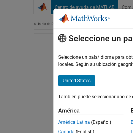
Saltar al contenido
Centro de ayuda de MATLAB
Comu
Document
Inicio de Documentación
Seleccione un pa
Seleccione un país/idioma para obten
locales. Según su ubicación geogr
United States
También puede seleccionar uno de 
América
América Latina
(Español)
Canada
(English)