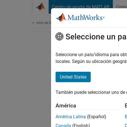
Saltar al contenido
Centro de ayuda de MATLAB
Comu
Document
Inicio de Documentación
Seleccione un pa
Seleccione un país/idioma para obten
locales. Según su ubicación geogr
United States
También puede seleccionar uno de 
América
América Latina
(Español)
Canada
(English)