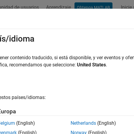
nidad de usuarios
Aprendizaje
Inicie
Obtenga MATLAB
ación
Ejemplos
Funciones
Bloques
Apps
Vídeos
ís/idioma
er contenido traducido, si está disponible, y ver eventos y ofer
¿Qué tan útil fue esta traducc
áfica, recomendamos que seleccione:
United States
.
estos países/idiomas:
Europa
Belgium
(English)
Netherlands
(English)
Denmark
(English)
Norway
(English)