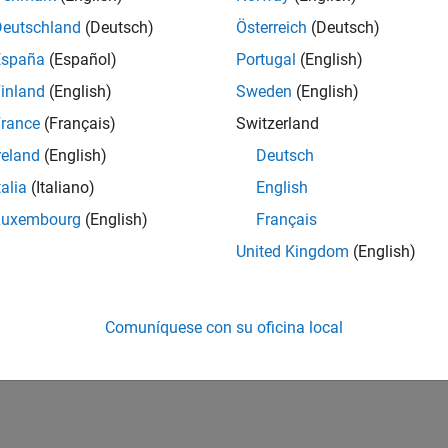
Deutschland
(Deutsch)
Österreich
(Deutsch)
España
(Español)
Portugal
(English)
inland
(English)
Sweden
(English)
rance
(Français)
Switzerland
reland
(English)
Deutsch
talia
(Italiano)
English
Luxembourg
(English)
Français
United Kingdom
(English)
Comuníquese con su oficina local