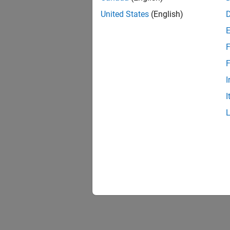
United States
(English)
F
F
I
I