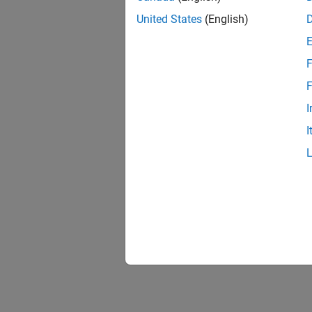
United States
(English)
F
F
I
I