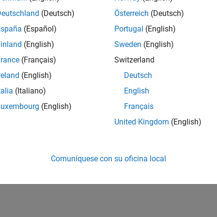
Deutschland
(Deutsch)
Österreich
(Deutsch)
España
(Español)
Portugal
(English)
inland
(English)
Sweden
(English)
rance
(Français)
Switzerland
reland
(English)
Deutsch
talia
(Italiano)
English
Luxembourg
(English)
Français
United Kingdom
(English)
Comuníquese con su oficina local