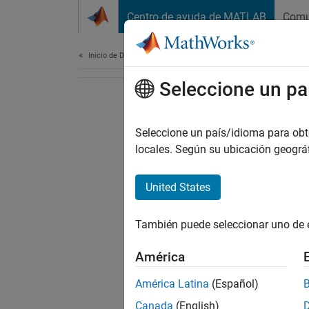
Saltar al contenido
Centro de ayuda de MATLAB
Comu
Document
Inicio de Documentación
Seleccione un pa
Seleccione un país/idioma para obten
locales. Según su ubicación geogr
United States
También puede seleccionar uno de 
América
América Latina
(Español)
Canada
(English)