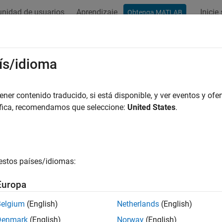
nidad de usuarios
Aprendizaje
Inicie
Obtenga MATLAB
ación
Ejemplos
Funciones
Bloques
Apps
Vídeos
ís/idioma
er contenido traducido, si está disponible, y ver eventos y ofer
¿Qué tan útil fue esta traducc
áfica, recomendamos que seleccione:
United States
.
estos países/idiomas:
Europa
Belgium
(English)
Netherlands
(English)
Denmark
(English)
Norway
(English)